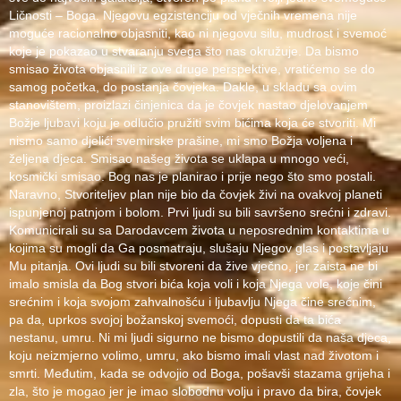
Ličnosti – Boga. Njegovu egzistenciju od vječnih vremena nije
moguće racionalno objasniti, kao ni njegovu silu, mudrost i svemoć
koje je pokazao u stvaranju svega što nas okružuje. Da bismo
smisao života objasnili iz ove druge perspektive, vratićemo se do
samog početka, do postanja čovjeka. Dakle, u skladu sa ovim
stanovištem, proizlazi činjenica da je čovjek nastao djelovanjem
Božje ljubavi koju je odlučio pružiti svim bićima koja će stvoriti. Mi
nismo samo djelići svemirske prašine, mi smo Božja voljena i
željena djeca. Smisao našeg života se uklapa u mnogo veći,
kosmički smisao. Bog nas je planirao i prije nego što smo postali.
Naravno, Stvoriteljev plan nije bio da čovjek živi na ovakvoj planeti
ispunjenoj patnjom i bolom. Prvi ljudi su bili savršeno srećni i zdravi.
Komunicirali su sa Darodavcem života u neposrednim kontaktima u
kojima su mogli da Ga posmatraju, slušaju Njegov glas i postavljaju
Mu pitanja. Ovi ljudi su bili stvoreni da žive vječno, jer zaista ne bi
imalo smisla da Bog stvori bića koja voli i koja Njega vole, koje čini
srećnim i koja svojom zahvalnošću i ljubavlju Njega čine srećnim,
pa da, uprkos svojoj božanskoj svemoći, dopusti da ta bića
nestanu, umru. Ni mi ljudi sigurno ne bismo dopustili da naša djeca,
koju neizmjerno volimo, umru, ako bismo imali vlast nad životom i
smrti. Međutim, kada se odvojio od Boga, pošavši stazama grijeha i
zla, što je mogao jer je imao slobodnu volju i pravo da bira, čovjek