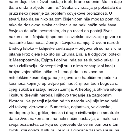
napreduju i kroz život postaju topli, hrane se onim što im daje
tlo, a onda izblijede i umiru.” Svaka civilizacija je pokušala da
pruži neko rješenje za problem čovjekove prolaznosti. U
stvari, kao da se niko sa tom činjenicom nije mogao pomiriti,
tako da doslovno svaka civilizacija na neki način pokušava
čovjeka da učini besmrtnim, da ga uvjeri da postoji život
nakon smrti. Najstariji spomenici svjetske civilizacije govore o
nastanku kosmosa, Zemlje i čovjeka na njoj. Dreveni narodi
Bliskog Istoka – kolijevke civilizacije – odgovarali su na slična
pitanja kroz djela kao što su Enuma Eliš, a ti odgovori potekli
iz Mesopotamije, Egipta i doline Inda su se duboko utkali i u
našu civilizaciju. Koncepti koji su u njima zastupljeni imaju
brojne zajedničke tačke te bi mogli da ih nazovemo
mitološkim kosmologijama jer govore o haotičnom početku
kosmosa kojim je upravljao još haotičniji panteon bogova iz
čijeg sukoba nastaju nebo i Zemlja. Arheologija otkriva istoriju
i kulturu drevnih naroda i njihovo traganje za zagrobnim
životom. Ne postoji nijedan od tih naroda koji nije imao neki
vid takvog vjerovanja. Sumerska, egipatska, vavilonska,
medopersijska, grčka, rimska i druge civilizacije su smatrale
da se život nakon smrti na neki način nastavlja, a imale su i
svoja božanstva za koja su vjerovale da će im pomoći u tom
životu koji dolazi. Kultura i religija Egipćana zasnovani su na