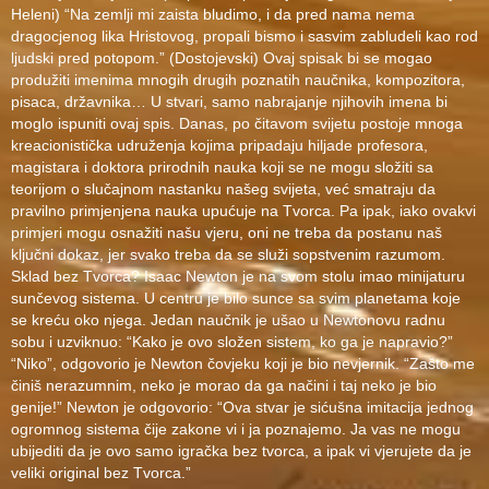
Heleni) “Na zemlji mi zaista bludimo, i da pred nama nema
dragocjenog lika Hristovog, propali bismo i sasvim zabludeli kao rod
ljudski pred potopom.” (Dostojevski) Ovaj spisak bi se mogao
produžiti imenima mnogih drugih poznatih naučnika, kompozitora,
pisaca, državnika… U stvari, samo nabrajanje njihovih imena bi
moglo ispuniti ovaj spis. Danas, po čitavom svijetu postoje mnoga
kreacionistička udruženja kojima pripadaju hiljade profesora,
magistara i doktora prirodnih nauka koji se ne mogu složiti sa
teorijom o slučajnom nastanku našeg svijeta, već smatraju da
pravilno primjenjena nauka upućuje na Tvorca. Pa ipak, iako ovakvi
primjeri mogu osnažiti našu vjeru, oni ne treba da postanu naš
ključni dokaz, jer svako treba da se služi sopstvenim razumom.
Sklad bez Tvorca? Isaac Newton je na svom stolu imao minijaturu
sunčevog sistema. U centru je bilo sunce sa svim planetama koje
se kreću oko njega. Jedan naučnik je ušao u Newtonovu radnu
sobu i uzviknuo: “Kako je ovo složen sistem, ko ga je napravio?”
“Niko”, odgovorio je Newton čovjeku koji je bio nevjernik. “Zašto me
činiš nerazumnim, neko je morao da ga načini i taj neko je bio
genije!” Newton je odgovorio: “Ova stvar je sićušna imitacija jednog
ogromnog sistema čije zakone vi i ja poznajemo. Ja vas ne mogu
ubijediti da je ovo samo igračka bez tvorca, a ipak vi vjerujete da je
veliki original bez Tvorca.”