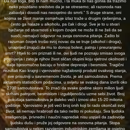
Da nije toga, bilo bi nam mučno, i ta muka bi nas gonila da tražimo
neko pouzdano sredstvo da je se otresemo; ali razonoda nas
zabavlja i dovodi nas neosjetno do smrti.” S druge strane, oni
kojima se život manje osmjehuje izlaz traže u drugim rješenjima, a
često ga nalaze u alkoholu, pa čak i drogi. Sve je to u stvari
bježanje od stvarnosti s kojom čovjek ne može ili ne želi da se
suoči, nemajući odgovor na svoja osnovna pitanja. Zašto bi
razuman čovjek trošio svoj novac da se truje (alkohol i droga),
unaprijed znajući da mu to donosi bolest, patnju i preuranjenu
smrt? Htjeli to oni priznati ili ne, ovi ljudi ne poznaju smisao svoga
postojanja i zato je njihov život sličan olupini koju vjetrovi okolnosti i
dalje bjesomučno bacaju o hridine depresije i besmisla. Tragični
rezultati Kao krajnji i vjerovatno najžalosniji produkt ovakvog stanja,
sve prisutniji u savremenom životu, je akt samoubistva. Prema
aktuelnim statističkim podacima, u svijetu se svakog dana izvrši oko
2700 samoubistava. To znači da svake godine skoro milion ljudi
skrhani patnjom, besmislom i izgubljenošću uzme sebi život. Broj
pokušaja samoubistva je daleko veći i iznosi oko 15-20 miliona
godišnje. Vjerovatno je još veći broj onih koji bi rado okončali svoj
život, ali nemaju hrabrosti da tako nešto ni pokušaju. Sva ljudska
inteligencija, privredni i naučni napredak nisu uspjeli da zadovolje
ljudsku dušu i pruže joj odgovore na osnovna pitanja. Stopa
samoubistva u nekim razvijenim industrijskim zemljama je osjetno