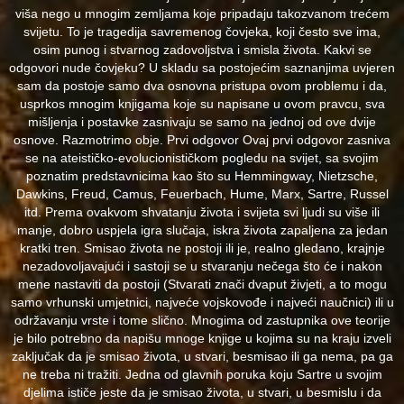
viša nego u mnogim zemljama koje pripadaju takozvanom trećem
svijetu. To je tragedija savremenog čovjeka, koji često sve ima,
osim punog i stvarnog zadovoljstva i smisla života. Kakvi se
odgovori nude čovjeku? U skladu sa postojećim saznanjima uvjeren
sam da postoje samo dva osnovna pristupa ovom problemu i da,
usprkos mnogim knjigama koje su napisane u ovom pravcu, sva
mišljenja i postavke zasnivaju se samo na jednoj od ove dvije
osnove. Razmotrimo obje. Prvi odgovor Ovaj prvi odgovor zasniva
se na ateističko-evolucionističkom pogledu na svijet, sa svojim
poznatim predstavnicima kao što su Hemmingway, Nietzsche,
Dawkins, Freud, Camus, Feuerbach, Hume, Marx, Sartre, Russel
itd. Prema ovakvom shvatanju života i svijeta svi ljudi su više ili
manje, dobro uspjela igra slučaja, iskra života zapaljena za jedan
kratki tren. Smisao života ne postoji ili je, realno gledano, krajnje
nezadovoljavajući i sastoji se u stvaranju nečega što će i nakon
mene nastaviti da postoji (Stvarati znači dvaput živjeti, a to mogu
samo vrhunski umjetnici, najveće vojskovođe i najveći naučnici) ili u
održavanju vrste i tome slično. Mnogima od zastupnika ove teorije
je bilo potrebno da napišu mnoge knjige u kojima su na kraju izveli
zaključak da je smisao života, u stvari, besmisao ili ga nema, pa ga
ne treba ni tražiti. Jedna od glavnih poruka koju Sartre u svojim
djelima ističe jeste da je smisao života, u stvari, u besmislu i da