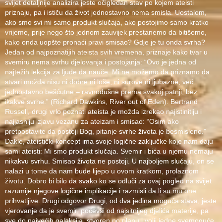
svijet detaljnije analizira jeste očigledan stav po kojem ateisti
priznaju, pa i ističu da život jednostavno nema smisla. Uostalom,
ako smo svi mi samo produkt slučaja, ako postojimo samo kratko
vrijeme, prije nego što jednom zauvijek prestanemo da bitišemo,
kako onda uopšte pronaći pravi smisao? Gdje je tu onda svrha?
Jedan od najpoznatijih ateista svih vremena, priznaje kako tvar u
svemiru nema svrhu djelovanja i postojanja: “Ovo je jedna od
najtežih lekcija za ljude da nauče. Mi ne možemo da priznamo da
stvari možda nisu ni dobre ni loše, ni surove ni ljubazne, već
jednostavno bešćutne – ravnodušne prema svakoj patnji, bez
ikakve svrhe.” (Richard Dawkins, River out of Eden). Bertrand
Russell, drugi vrlo poznati ateista je možda izrekao najistinitiju i
najjasniju izjavu vezanu za ateizam i smisao: “Osim ako
pretpostavite da postoji Bog, pitanje svrhe života je besmisleno.”
Dakle, ateistički koncept ima svoje logične zaključke koje nam daju
sami ateisti: Mi smo produkt slučaja. Svemir i bića u njemu nemaju
nikakvu svrhu. Smisao života ne postoji. U najboljem slučaju, on se
nalazi u tome da nam bude lijepo u ovom kratkom, prolaznom
životu. Dobro bi bilo da svako ko se odluči za ovaj pogled na svijet
razumije njegove logične implikacije i razmisli da li su mu one
prihvatljive. Drugi odgovor Drugi, od dva jedina moguća stava, jeste
vjerovanje da je svemir, počevši od najsitnijeg djelića materije, pa
sve do najvećih galaksija, stvoren po planu i volji jedne svemoguće