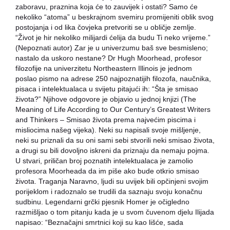
zaboravu, praznina koja će to zauvijek i ostati? Samo će
nekoliko “atoma” u beskrajnom svemiru promijeniti oblik svog
postojanja i od lika čovjeka pretvoriti se u obličje zemlje.
“Život je hir nekoliko milijardi ćelija da budu Ti neko vrijeme.”
(Nepoznati autor) Zar je u univerzumu baš sve besmisleno;
nastalo da uskoro nestane? Dr Hugh Moorhead, profesor
filozofije na univerzitetu Northeastern Illinois je jednom
poslao pismo na adrese 250 najpoznatijih filozofa, naučnika,
pisaca i intelektualaca u svijetu pitajući ih: “Šta je smisao
života?” Njihove odgovore je objavio u jednoj knjizi (The
Meaning of Life According to Our Century’s Greatest Writers
and Thinkers – Smisao života prema najvećim piscima i
misliocima našeg vijeka). Neki su napisali svoje mišljenje,
neki su priznali da su oni sami sebi stvorili neki smisao života,
a drugi su bili dovoljno iskreni da priznaju da nemaju pojma.
U stvari, priličan broj poznatih intelektualaca je zamolio
profesora Moorheada da im piše ako bude otkrio smisao
života. Traganja Naravno, ljudi su uvijek bili opčinjeni svojim
porijeklom i radoznalo se trudili da saznaju svoju konačnu
sudbinu. Legendarni grčki pjesnik Homer je očigledno
razmišljao o tom pitanju kada je u svom čuvenom djelu Ilijada
napisao: “Beznačajni smrtnici koji su kao lišće, sada