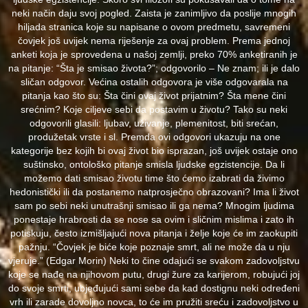
neki način daju svoj pogled. Zaista je zanimljivo da poslije mnogih
hiljada stranica koje su napisane o ovom predmetu, savremeni
čovjek još uvijek nema riješenje za ovaj problem. Prema jednoj
anketi koja je sprovedena u našoj zemlji, preko 70% anketiranih je
na pitanje: “Šta je smisao života?”; odgovorilo – Ne znam; ili je dalo
sličan odgovor. Većina ostalih odgovora je više odgovarala na
pitanja kao što su: Šta čini ovaj život prijatnim? Šta mene čini
srećnim? Koje ciljeve sebi da postavim u životu? Tako su neki
odgovorili glasili: ljubav, uživanje, plemenitost, biti srećan,
produžetak vrste i sl. Premda ovi odgovori ukazuju na one
kategorije bez kojih bi ovaj život bio isprazan, još uvijek ostaje ono
suštinsko, ontološko pitanje smisla ljudske egzistencije. Da li
možemo dati smisao životu time što ćemo izabrati da živimo
hedonistički ili da postanemo natprosječno obrazovani? Ima li život
sam po sebi neki unutrašnji smisao ili ga nema? Mnogim ljudima
ponestaje hrabrosti da se nose sa ovim i sličnim mislima i zato ih
potiskuju, često izmišljajući nova pitanja i želje koje će im zaokupiti
pažnju. “Čovjek je biće koje poznaje smrt, ali ne može da u nju
vjeruje.” (Edgar Morin) Neki to čine odajući se svakom zadovoljstvu
koje se nađe na njihovom putu, drugi žure za karijerom, robujući joj
do svoje smrti, ubjeđujući sami sebe da kad dostignu neki određeni
vrh ili zarade dovoljno novca, to će im pružiti sreću i zadovoljstvo u