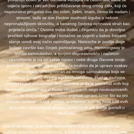
osjeća sporo i nezadrživo približavanje onog crnog zida, koji će
nepovratno progutati sve što volim, želim, imam, čemu se nadam i
strepim, tada se sve životne mudrosti izgube u nekom
nepronalažljivom skrovištu, a besanog čovjeka ophrvava strah kao
prijeteća omča.” Ovome treba dodati i činjenicu da je dovoljno
pročitati njihove biografije i konačno se uvjeriti u kakvo žalosno
stanje uvodi ovaj način razmišljanja. Nietzsche je poslije duge
bolesti završio kao čovjek pomračenog uma. Hemmingway je
izvršio samoubistvo, a svojom depresivnošću i načinom
razmišljanja je na isti korak naveo i neke druge članove svoje
porodice. Smatram da možemo da tvrdimo da je upravo ovakav
način razmišljanja odgovoran za mnoga samoubistva koja se
dešavaju u svijetu. Prema egzistencijalistima, život je mučnina,
apsurd i kontradiktornost. Interesantno je da je procenat onih koji
čine samoubistvo veći u životu obrazovanih nego neobrazovanih.
Mislim da ovaj podatak možemo pripisati upravo tome što su oni
duboko ispitivali i tražili smisao, a odgovori koje su našli kod ovih
priznatih i renomiranih pisaca, samo su ih još dublje gurnuli u
beznađe.
Ovo bi se moglo ilustrovati ispitivanjem koje je sprovedeno na
jednom američkom univerzitetu, a koje je obuhvatilo 60 studenata