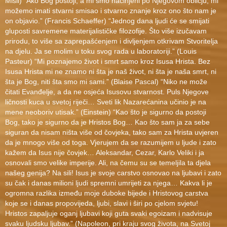
Misli) “Ako Bog postoji, a mi smo načinjeni po Njegovom obličju, mi
možemo imati stvarni smisao i stvarno znanje kroz ono što nam je
on objavio.” (Francis Schaeffer) “Jednog dana ljudi će se smijati
gluposti savremene materijalističke filozofije. Što više izučavam
prirodu, to više sa zaprepašćenjem i divljenjem otkrivam Stvoritelja
na djelu. Ja se molim u toku svog rada u laboratoriji.” (Louis
Pasteur) “Mi poznajemo život i smrt samo kroz Isusa Hrista. Bez
Isusa Hrista mi ne znamo ni šta je naš život, ni šta je naša smrt, ni
šta je Bog, niti šta smo mi sami.” (Blaise Pascal) “Niko ne može
čitati Evanđelje, a da ne osjeća Isusovu stvarnost. Puls Njegove
ličnosti kuca u svetoj riječi… Sveti lik Nazarećanina učinio je na
mene neoboriv utisak.” (Einstein) “Kao što je sigurno da postoji
Bog, tako je sigurno da je Hristos Bog… Kao što sam ja za sebe
siguran da nisam ništa više od čovjeka, tako sam za Hrista uvjeren
da je mnogo više od toga. Vjerujem da se razumijem u ljude i zato
kažem da Isus nije čovjek… Aleksandar, Cezar, Karlo Veliki i ja
osnovali smo velike imperije. Ali, na čemu su se temeljila ta djela
našeg genija? Na sili! Isus je svoje carstvo osnovao na ljubavi i zato
su čak i danas milioni ljudi spremni umrijeti za njega… Kakva li je
ogromna razlika između moje duboke bijede i Hristovog carstva
koje se i danas propovijeda, ljubi, slavi i širi po cjelom svjetu!
Hristos zapaljuje oganj ljubavi koji guta svaki egoizam i nadvisuje
svaku ljudsku ljubav.” (Napoleon, pri kraju svog života, na Svetoj