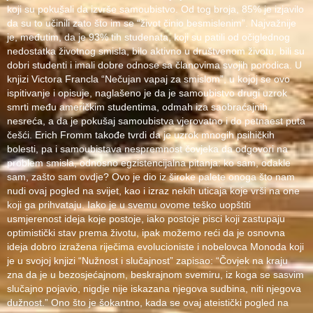
koji su pokušali da izvrše samoubistvo. Od tog broja, 85% je izjavilo
da su to učinili zato što im se “život činio besmislenim”. Najvažnije
je, međutim, da je 93% tih studenata, koji su patili od očiglednog
nedostatka životnog smisla, bilo aktivno u društvenom životu, bili su
dobri studenti i imali dobre odnose sa članovima svojih porodica. U
knjizi Victora Francla “Nečujan vapaj za smislom”, u kojoj se ovo
ispitivanje i opisuje, naglašeno je da je samoubistvo drugi uzrok
smrti među američkim studentima, odmah iza saobraćajnih
nesreća, a da je pokušaj samoubistva vjerovatno i do petnaest puta
češći. Erich Fromm takođe tvrdi da je uzrok mnogih psihičkih
bolesti, pa i samoubistava nespremnost čovjeka da odgovori na
problem smisla, odnosno egzistencijalna pitanja: ko sam, odakle
sam, zašto sam ovdje? Ovo je dio iz široke palete onoga što nam
nudi ovaj pogled na svijet, kao i izraz nekih uticaja koje vrši na one
koji ga prihvataju. Iako je u svemu ovome teško uopštiti
usmjerenost ideja koje postoje, iako postoje pisci koji zastupaju
optimistički stav prema životu, ipak možemo reći da je osnovna
ideja dobro izražena riječima evolucioniste i nobelovca Monoda koji
je u svojoj knjizi “Nužnost i slučajnost” zapisao: “Čovjek na kraju
zna da je u bezosjećajnom, beskrajnom svemiru, iz koga se sasvim
slučajno pojavio, nigdje nije iskazana njegova sudbina, niti njegova
dužnost.” Ono što je šokantno, kada se ovaj ateistički pogled na