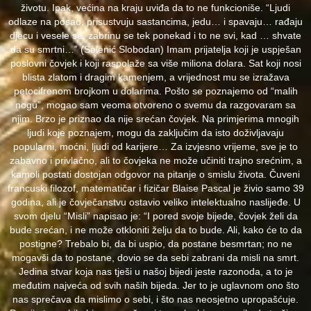
životu. Ipak, većina na kraju uviđa da to ne funkcioniše. “Ljudi
odlaze na posao, prisustvuju sastancima, jedu… i spavaju… rađaju
djecu i vesele se, zabrinu se tek ponekad i to ne svi, kad … shvate
da su smrtni…” (Selenić Slobodan) Imam prijatelja koji je uspješan
poslovni čovjek i koji raspolaže sa više miliona dolara. Sat koji nosi
blista zlatom i dragim kamenjem, a vrijednost mu se izražava
petocifrenom brojkom u dolarima. Pošto se poznajemo od “malih
nogu”, mogao sam veoma otvoreno o svemu da razgovaram sa
njim. Brzo je priznao da nije srećan čovjek. Na primjerima mnogih
ljudi koje poznajem, mogu da zaključim da isto doživljavaju
popularni, moćni, ljudi od karijere… Za izvjesno vrijeme, sve je to
zabavno i privlačno, ali to čovjeka ne može učiniti trajno srećnim, a
kamoli postati dostojan odgovor na pitanje o smislu života. Čuveni
francuski filozof, matematičar i fizičar Blaise Pascal je živio samo 39
godina, ali je čovječanstvu ostavio veliko intelektualno naslijeđe. U
svom djelu “Misli” napisao je: “I pored svoje bijede, čovjek želi da
bude srećan, i ne može otkloniti želju da to bude. Ali, kako će to da
postigne? Trebalo bi, da bi uspio, da postane besmrtan; no ne
mogavši da to postane, dovio se da sebi zabrani da misli na smrt.
Jedina stvar koja nas tješi u našoj bijedi jeste razonoda, a to je
međutim najveća od svih naših bijeda. Jer to je uglavnom ono što
nas sprečava da mislimo o sebi, i što nas neosjetno upropašćuje.