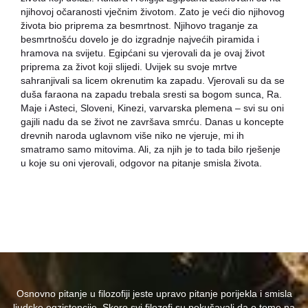
njihovoj očaranosti vječnim životom. Zato je veći dio njihovog
života bio priprema za besmrtnost. Njihovo traganje za
besmrtnošću dovelo je do izgradnje najvećih piramida i
hramova na svijetu. Egipćani su vjerovali da je ovaj život
priprema za život koji slijedi. Uvijek su svoje mrtve
sahranjivali sa licem okrenutim ka zapadu. Vjerovali su da se
duša faraona na zapadu trebala sresti sa bogom sunca, Ra.
Maje i Asteci, Sloveni, Kinezi, varvarska plemena – svi su oni
gajili nadu da se život ne završava smrću. Danas u koncepte
drevnih naroda uglavnom više niko ne vjeruje, mi ih
smatramo samo mitovima. Ali, za njih je to tada bilo rješenje
u koje su oni vjerovali, odgovor na pitanje smisla života.
Osnovno pitanje u filozofiji jeste upravo pitanje porijekla i smisla
ljudske egzistencije. Skoro svi filozofi su pokušavali da o tome na