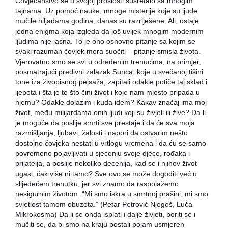
Čovječanstvo se u svojoj prošlosti susretalo sa mnogim
tajnama. Uz pomoć nauke, mnoge misterije koje su ljude
mučile hiljadama godina, danas su razriješene. Ali, ostaje
jedna enigma koja izgleda da još uvijek mnogim modernim
ljudima nije jasna. To je ono osnovno pitanje sa kojim se
svaki razuman čovjek mora suočiti – pitanje smisla života.
Vjerovatno smo se svi u određenim trenucima, na primjer,
posmatrajući predivni zalazak Sunca, koje u svečanoj tišini
tone iza živopisnog pejsaža, zapitali odakle potiče taj sklad i
ljepota i šta je to što čini život i koje nam mjesto pripada u
njemu? Odakle dolazim i kuda idem? Kakav značaj ima moj
život, među milijardama onih ljudi koji su živjeli ili žive? Da li
je moguće da poslije smrti sve prestaje i da će sva moja
razmišljanja, ljubavi, žalosti i napori da ostvarim nešto
dostojno čovjeka nestati u vrtlogu vremena i da ću se samo
povremeno pojavljivati u sjećenju svoje djece, rođaka i
prijatelja, a poslije nekoliko decenija, kad se i njihov život
ugasi, čak više ni tamo? Sve ovo se može dogoditi već u
slijedećem trenutku, jer svi znamo da raspolažemo
nesigurnim životom. “Mi smo iskra u smrtnoj prašini, mi smo
svjetlost tamom obuzeta.” (Petar Petrović Njegoš, Luča
Mikrokosma) Da li se onda isplati i dalje živjeti, boriti se i
mučiti se, da bi smo na kraju postali pojam usmjeren