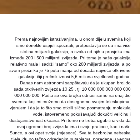
Prema najnovijim istraživanjima, u onom dijelu svemira koji
smo donekle uspjeli spoznati, pretpostavlja se da ima više
stotina milijardi galaksija, a svaka od njih u prosjeku ima
između 200 i 500 milijardi zvijezda. Pri tome je naša galaksija
relativno mala i sadrži “samo” oko 200 milijardi zvijezda, a po
svom prečniku je 75 puta manja od dosada najveće otkrivene
galaksije čiji prečnik iznosi 5,6 miliona svjetlosnih godina!
Danas nam astronomi saopštavaju da je ukupan broj do
sada otkrivenih zvijezda 10 25 , tj. 10 000 000 000 000 000
000 000 000. Pošto se ova brojka odnosi samo na onaj dio
svemira koji mi možemo da dosegnemo svojim teleskopima,
vjerujem i da je to što smo otkrili slično posmatranju molekula
vode, istovremeno pokušavajući dokučiti veličinu i
dostojanstvenost okeana. Pri tome ne treba izgubiti iz vida da
ovaj ogromni broj zvijezda ima i svoje pratioce, kao i naše
Sunce, a ovi opet svoje (mjesece). Sva ta bezbrojna nebeska
tijela idu po tačno određenim putanjama, poredana u veoma