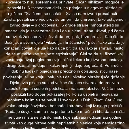
kukavice to nisu spremne da prihvate. Sličan nihilizam moguće je
zapaziti i u Nitscheovom djelu, na primjer, u njegovim sljedećim
riječima: “Svi ćemo se osušiti… Svi su nam izvori presahnuli…
Zaista, postali smo već previše umorni da umremo, tako ostajemo i
žvimo dalje – u grobovima.” S druge strane, mnogi ateisti su
smatrali da je život zaista lijep i da u njemu treba uživati, pri čemu
su uvijek žalosno zaključivali da on, ipak, brzo prolazi. Kao što to
Bošnjak u svom djelu “Filozofija i hrišćanstvo” piše: “iako zna da je
konačan, čovjek djeluje kao da će biti trajan. Iako je smrtan, nastoji
da se afirmiše kao stalnost egzistiranja”. Čini se da su filozofi koji
zastupaju ovaj pogled na svijet slični ljekaru koji izvrsno postavlja
dijagnozu, ali ne daje nikakav lijek (ili daje pogrešan). Ponirući u
dubinu ljudskih osjećanja i precizno ih opisujući, stiču naše
povjerenje, ali na kraju, ipak, nisu dali nikakvo ohrabrujuće rješenje.
Djela ovih pisaca su kod većine čitalaca stvarala depresivno
raspoloženje, a često ih podsticala i na samoubistvo. Već to može
poslužiti kao dobar pokazatelj koliko su uspjeli u rješavanju
problema kojim su se bavili. U svom djelu Duh i Život, Carl Jung
ovako opisuje čovjekovo beznađe i strahove koji iz njega proističu:
“Kada je čovjek sam, a noć pri tome tako mračna i tiha da se ništa
ne čuje i ništa ne vidi do misli, koje sabiraju i oduzimaju godine
života kao duge nizove onih neprijatnih činjenica koje nemilosrdno
pokazuju koliko je već odmakla kazaljka na časovniku, kada se