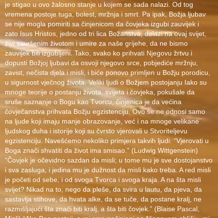
je stigao u ovo žalosno stanje u kojem se sada nalazi. Od tog
vremena postoje tuga, bolest, mržnja i smrt. Pa ipak, Božja ljubav
se nije mogla pomiriti sa činjenicom da čovjeka izgubi zauvijek i
zato Isus Hristos, jedno od tri lica Božanstva, dolazi na ovaj svijet,
živi savršenim životom i umire za naše grijehe, da ne bismo
zauvijek bili izgubljeni. Tako, svako ko prihvati Njegovu žrtvu i
dopusti Božjoj ljubavi da osvoji njegovo srce, pobjediće mržnju,
zavist, nečista djela i misli, i biće ponovo primljen u Božju porodicu,
u sigurnost vječnog života. Veliki ljudi o Božjem postojanju Iako su
mnoge teorije o postanju života, svijeta i čovjeka, pokušale da
sruše saznanje o Bogu kao Tvorcu, činjenica je da većina
čovječanstva prihvata Božju egzistenciju. Ovo se ne odnosi samo
na ljude koji imaju manje obrazovanje, već i na mnoge velikane
ljudskog duha i istorije koji su čvrsto vjerovali u Stvoriteljevu
egzistenciju. Navešćemo nekoliko primjera takvih ljudi: “Vjerovati u
Boga znači shvatiti da život ima smisao.” (Ludwig Wittgenstein)
“Čovjek je očevidno sazdan da misli; u tome mu je sve dostojanstvo
i sva zasluga; i jedina mu je dužnost da misli kako treba. A red misli
je početi od sebe, i od svoga Tvorca i svoga kraja. A na šta misli
svijet? Nikad na to, nego da pleše, da svira u lautu, da pjeva, da
sastavlja stihove, da hvata alke, da se tuče, da postane kralj, ne
razmišljajući šta znači biti kralj, a šta biti čovjek.” (Blaise Pascal,