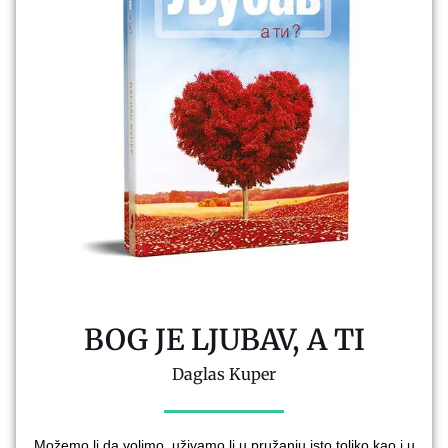
BOG JE LJUBAV, A TI
Daglas Kuper
Možemo li da volimo, uživamo li u pružanju isto toliko kao i u