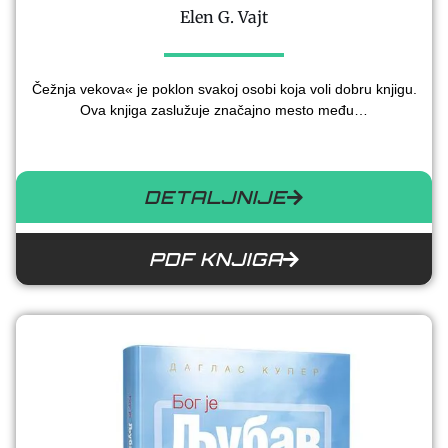
Elen G. Vajt
Čežnja vekova« je poklon svakoj osobi koja voli dobru knjigu.
Ova knjiga zaslužuje značajno mesto među…
DETALJNIJE
PDF KNJIGA