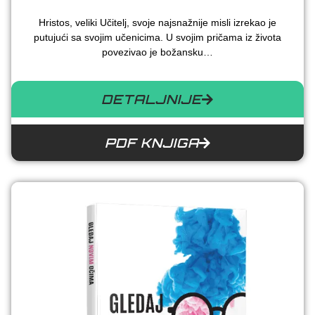
Hristos, veliki Učitelj, svoje najsnažnije misli izrekao je
putujući sa svojim učenicima. U svojim pričama iz života
povezivao je božansku…
DETALJNIJE
PDF KNJIGA