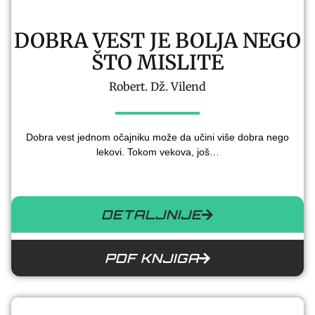
DOBRA VEST JE BOLJA NEGO
ŠTO MISLITE
Robert. Dž. Vilend
Dobra vest jednom očajniku može da učini više dobra nego
lekovi. Tokom vekova, još…
DETALJNIJE
PDF KNJIGA