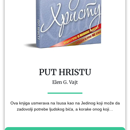
PUT HRISTU
Elen G. Vajt
Ova knjiga usmerava na Isusa kao na Jedinog koji može da
zadovolji potrebe ljudskog bića, a korake onog koji…