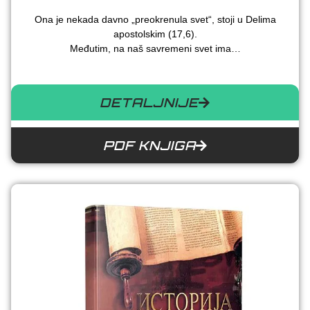
Ona je nekada davno „preokrenula svet“, stoji u Delima
apostolskim (17,6).
Međutim, na naš savremeni svet ima…
DETALJNIJE
PDF KNJIGA