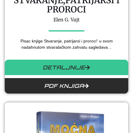
STVARANJE,PATRIJARSI I
PROROCI
Elen G. Vajt
Pisac knjige Stvaranje, patrijarsi i proroci“ u svom
nadahnutom stvaralačkom zahvatu sagledava…
DETALJNIJE
PDF KNJIGA