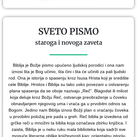
SVETO PISMO
staroga i novoga zaveta
Biblija je Božje pismo upućeno ljudskoj porodici i ona nam
iznosi šta je Bog učinio, šta čini i šta će učiniti za pali ljudski
rod. Ona je istorija o spasenju kroz Isusa Hrista koji je središte
cele Biblije. Hristos i Biblija su tako usko povezani u ostvarenju
plana spasenja da se oboje nazivaju „Reč“. Blagodat ili milost
koja deluje kroz Božju Reč, ostvaruje preobraženje u čoveku
obnavljanjem njegovog uma i vraća ga u prvobitni odnos sa
Bogom. Jedino nam Biblija iznosi Božji plan o vraćanju čoveka
u prvobitni položaj pre pada u greh. Reč biblia je izvedena od
grčke reči u množini ta biblia koja označava zbirku knjižica. I
zaista, Biblija je u neku ruku mala biblioteka koja sadrži sve
moguće literarne oblike književnosti kao: orijentalnu istoriju