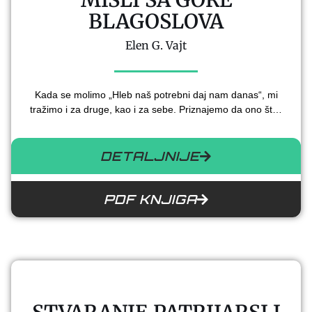
BLAGOSLOVA
Elen G. Vajt
Kada se molimo „Hleb naš potrebni daj nam danas“, mi
tražimo i za druge, kao i za sebe. Priznajemo da ono št…
DETALJNIJE
PDF KNJIGA