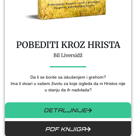
POBEDITI KROZ HRISTA
Bil Liversidž
Da li se borite sa iskušenjem i grehom?
Ima li stvari u vašem životu za koje izgleda da ni Hristos nije
u stanju da ih nadvlada?
DETALJNIJE
PDF KNJIGA