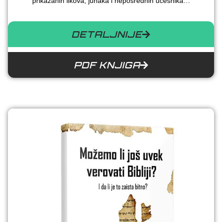
prikazanih likova, junaka i neposrednih učesnika…
DETALJNIJE
PDF KNJIGA