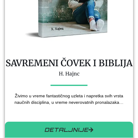
SAVREMENI ČOVEK I BIBLIJA
H. Hajnc
Živimo u vreme fantastičnog uzleta i napretka svih vrsta
naučnih disciplina, u vreme neverovatnih pronalazaka…
DETALJNIJE