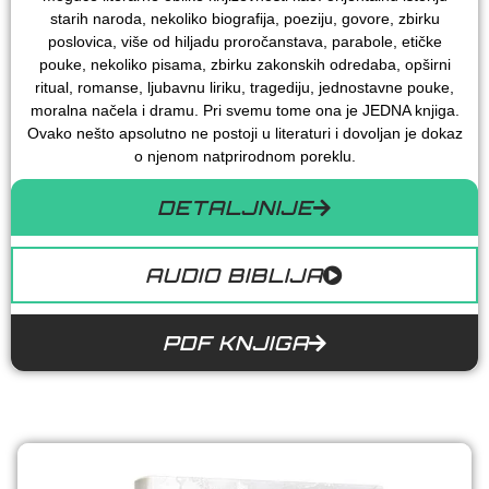
starih naroda, nekoliko biografija, poeziju, govore, zbirku
poslovica, više od hiljadu proročanstava, parabole, etičke
pouke, nekoliko pisama, zbirku zakonskih odredaba, opširni
ritual, romanse, ljubavnu liriku, tragediju, jednostavne pouke,
moralna načela i dramu. Pri svemu tome ona je JEDNA knjiga.
Ovako nešto apsolutno ne postoji u literaturi i dovoljan je dokaz
o njenom natprirodnom poreklu.
DETALJNIJE
AUDIO BIBLIJA
PDF KNJIGA