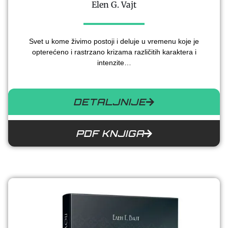
Elen G. Vajt
Svet u kome živimo postoji i deluje u vremenu koje je
opterećeno i rastrzano krizama različitih karaktera i
intenzite…
DETALJNIJE
PDF KNJIGA