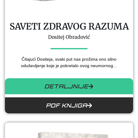
SAVETI ZDRAVOG RAZUMA
Dositej Obradović
Čitajući Dositeja, svaki put nas prožima ono silno
oduševljenje koje je pokretalo ovog neumornog…
DETALJNIJE
PDF KNJIGA