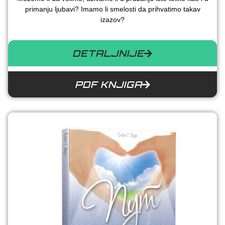
primanju ljubavi? Imamo li smelosti da prihvatimo takav
izazov?
DETALJNIJE
PDF KNJIGA