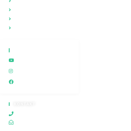
Evolucija i stvaranje
Duhovnost
Iza kulisa
Dokumentarne emisije
DRUŠTVENE MREŽE
Youtube
Instagram
Facebook
KONTAKT
060/80 80 119
traganjazaistinom@gmail.com