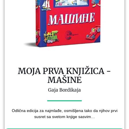
MOJA PRVA KNJIŽICA -
MAŠINE
Gaja Bordikaja
Odlična edicija za najmlađe, osmišljena tako da njihov prvi
susret sa svetom knjige sasvim…