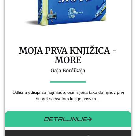
MOJA PRVA KNJIŽICA -
MORE
Gaja Bordikaja
Odlična edicija za najmlađe, osmišljena tako da njihov prvi
susret sa svetom knjige sasvim…
DETALJNIJE