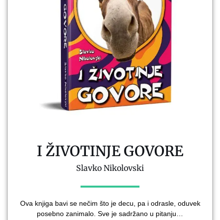
I ŽIVOTINJE GOVORE
Slavko Nikolovski
Ova knjiga bavi se nečim što je decu, pa i odrasle, oduvek
posebno zanimalo. Sve je sadržano u pitanju…