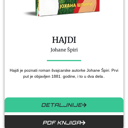
HAJDI
Johane Špiri
Hajdi je poznati roman švajcarske autorke Johane Špiri. Prvi
put je objavljen 1881. godine, i to u dva dela..
DETALJNIJE
PDF KNJIGA