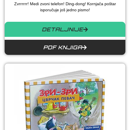
Zvrrrrrr! Medi zvoni telefon! Ding-dong! Kornjača poštar
isporučuje još jedno pismo!
DETALJNIJE
PDF KNJIGA