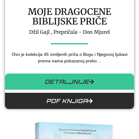
MOJE DRAGOCENE
BIBLIJSKE PRIČE
Džil Gajl , Prepričala - Don Mjurel
Ovo je kolekcija 45 omiljenih priča o Bogu i Njegovoj ljubavi
prema nama pokazanoj preko…
DETALJNIJE
PDF KNJIGA