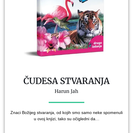
ČUDESA STVARANJA
Harun Jah
Znaci Božijeg stvaranja, od kojih smo samo neke spomenuli
u ovoj knjizi, tako su očigledni da…