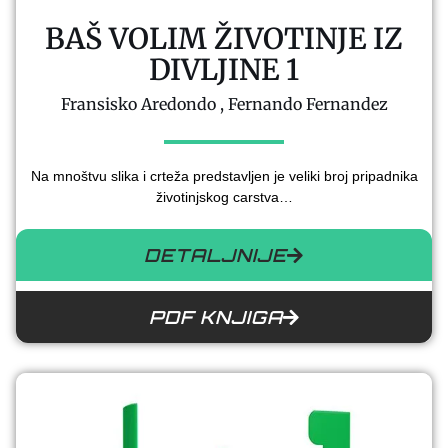
BAŠ VOLIM ŽIVOTINJE IZ
DIVLJINE 1
Fransisko Aredondo , Fernando Fernandez
Na mnoštvu slika i crteža predstavljen je veliki broj pripadnika
životinjskog carstva…
DETALJNIJE
PDF KNJIGA