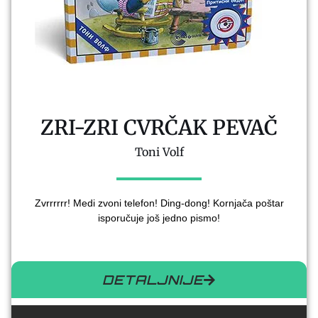
ZRI-ZRI CVRČAK PEVAČ
Toni Volf
Zvrrrrrr! Medi zvoni telefon! Ding-dong! Kornjača poštar
isporučuje još jedno pismo!
DETALJNIJE