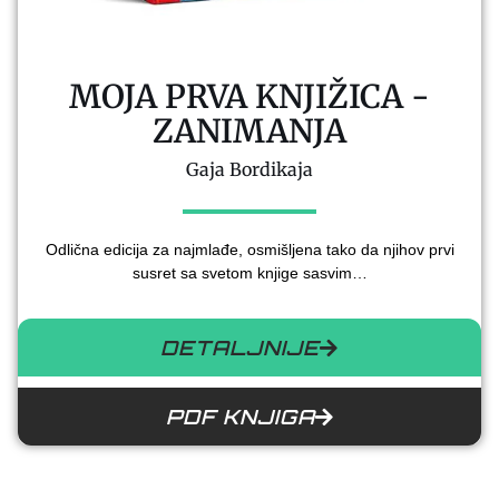
MOJA PRVA KNJIŽICA -
ZANIMANJA
Gaja Bordikaja
Odlična edicija za najmlađe, osmišljena tako da njihov prvi
susret sa svetom knjige sasvim…
DETALJNIJE
PDF KNJIGA