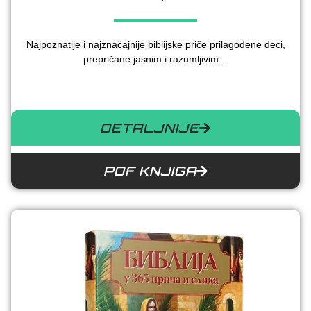
Najpoznatije i najznačajnije biblijske priče prilagođene deci,
prepričane jasnim i razumljivim…
DETALJNIJE
PDF KNJIGA