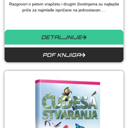
Razgovori o petom vrapčetu i drugim životinjama su najlepše
priče za najmlađe ispričane na jednostavan….
DETALJNIJE
PDF KNJIGA