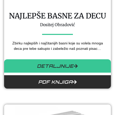
NAJLEPŠE BASNE ZA DECU
Dositej Obradović
Zbirku najlepših i najčitanijih basni koje su volela mnoga
deca pre tebe sakupio i zabeležio naš poznati pisac…
DETALJNIJE
PDF KNJIGA