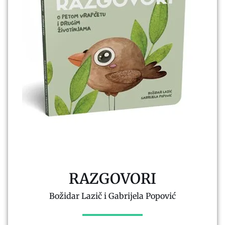
RAZGOVORI
Božidar Lazič i Gabrijela Popović