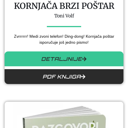
KORNJAČA BRZI POŠTAR
Toni Volf
Zvrrrrrr! Medi zvoni telefon! Ding-dong! Kornjača poštar
isporučuje još jedno pismo!
DETALJNIJE
PDF KNJIGA