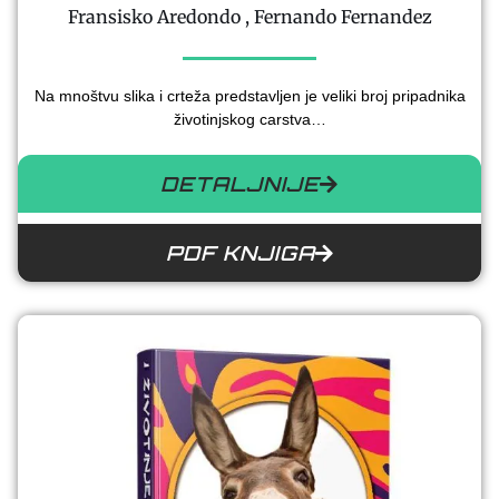
Fransisko Aredondo , Fernando Fernandez
Na mnoštvu slika i crteža predstavljen je veliki broj pripadnika
životinjskog carstva…
DETALJNIJE
PDF KNJIGA