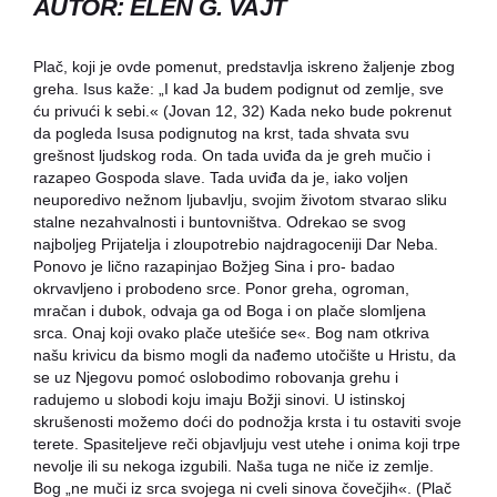
AUTOR: ELEN G. VAJT
Plač, koji je ovde pomenut, predstavlja iskreno žaljenje zbog
greha. Isus kaže: „I kad Ja budem podignut od zemlje, sve
ću privući k sebi.« (Jovan 12, 32) Kada neko bude pokrenut
da pogleda Isusa podignutog na krst, tada shvata svu
grešnost ljudskog roda. On tada uviđa da je greh mučio i
razapeo Gospoda slave. Tada uviđa da je, iako voljen
neuporedivo nežnom ljubavlju, svojim životom stvarao sliku
stalne nezahvalnosti i buntovništva. Odrekao se svog
najboljeg Prijatelja i zloupotrebio najdragoceniji Dar Neba.
Ponovo je lično razapinjao Božjeg Sina i pro- badao
okrvavljeno i probodeno srce. Ponor greha, ogroman,
mračan i dubok, odvaja ga od Boga i on plače slomljena
srca. Onaj koji ovako plače utešiće se«. Bog nam otkriva
našu krivicu da bismo mogli da nađemo utočište u Hristu, da
se uz Njegovu pomoć oslobodimo robovanja grehu i
radujemo u slobodi koju imaju Božji sinovi. U istinskoj
skrušenosti možemo doći do podnožja krsta i tu ostaviti svoje
terete. Spasiteljeve reči objavljuju vest utehe i onima koji trpe
nevolje ili su nekoga izgubili. Naša tuga ne niče iz zemlje.
Bog „ne muči iz srca svojega ni cveli sinova čovečjih«. (Plač