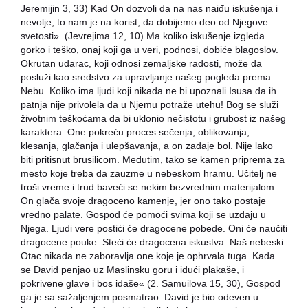
Jeremijin 3, 33) Kad On dozvoli da na nas naiđu iskušenja i
nevolje, to nam je na korist, da dobijemo deo od Njegove
svetosti». (Jevrejima 12, 10) Ma koliko iskušenje izgleda
gorko i teško, onaj koji ga u veri, podnosi, dobiće blagoslov.
Okrutan udarac, koji odnosi zemaljske radosti, može da
posluži kao sredstvo za upravljanje našeg pogleda prema
Nebu. Koliko ima ljudi koji nikada ne bi upoznali Isusa da ih
patnja nije privolela da u Njemu potraže utehu! Bog se služi
životnim teškoćama da bi uklonio nečistotu i grubost iz našeg
karaktera. One pokreću proces sečenja, oblikovanja,
klesanja, glačanja i ulepšavanja, a on zadaje bol. Nije lako
biti pritisnut brusilicom. Međutim, tako se kamen priprema za
mesto koje treba da zauzme u nebeskom hramu. Učitelj ne
troši vreme i trud baveći se nekim bezvrednim materijalom.
On glača svoje dragoceno kamenje, jer ono tako postaje
vredno palate. Gospod će pomoći svima koji se uzdaju u
Njega. Ljudi vere postići će dragocene pobede. Oni će naučiti
dragocene pouke. Steći će dragocena iskustva. Naš nebeski
Otac nikada ne zaboravlja one koje je ophrvala tuga. Kada
se David penjao uz Maslinsku goru i idući plakaše, i
pokrivene glave i bos iđaše« (2. Samuilova 15, 30), Gospod
ga je sa sažaljenjem posmatrao. David je bio odeven u