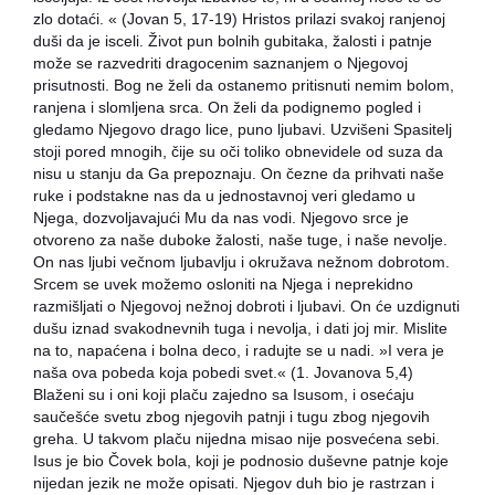
zlo dotaći. « (Jovan 5, 17-19) Hristos prilazi svakoj ranjenoj
duši da je isceli. Život pun bolnih gubitaka, žalosti i patnje
može se razvedriti dragocenim saznanjem o Njegovoj
prisutnosti. Bog ne želi da ostanemo pritisnuti nemim bolom,
ranjena i slomljena srca. On želi da podignemo pogled i
gledamo Njegovo drago lice, puno ljubavi. Uzvišeni Spasitelj
stoji pored mnogih, čije su oči toliko obnevidele od suza da
nisu u stanju da Ga prepoznaju. On čezne da prihvati naše
ruke i podstakne nas da u jednostavnoj veri gledamo u
Njega, dozvoljavajući Mu da nas vodi. Njegovo srce je
otvoreno za naše duboke žalosti, naše tuge, i naše nevolje.
On nas ljubi večnom ljubavlju i okružava nežnom dobrotom.
Srcem se uvek možemo osloniti na Njega i neprekidno
razmišljati o Njegovoj nežnoj dobroti i ljubavi. On će uzdignuti
dušu iznad svakodnevnih tuga i nevolja, i dati joj mir. Mislite
na to, napaćena i bolna deco, i radujte se u nadi. »I vera je
naša ova pobeda koja pobedi svet.« (1. Jovanova 5,4)
Blaženi su i oni koji plaču zajedno sa Isusom, i osećaju
saučešće svetu zbog njegovih patnji i tugu zbog njegovih
greha. U takvom plaču nijedna misao nije posvećena sebi.
Isus je bio Čovek bola, koji je podnosio duševne patnje koje
nijedan jezik ne može opisati. Njegov duh bio je rastrzan i