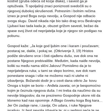
kostret (gruba odeća od kozje dlake), i savest ga je
optuživala. Ti spoljašnji znaci poniznosti svedočili su o
njegovoj dubokoj skrušenosti. Potresnim i bolnim rečima
izneo je pred Boga svoju nevolju, a Gospod nije odbacio
svoga slugu. David nikada nije bio tako drag srcu Beskrajne
Ljubavi kao tada kada je, obuzet grižom savesti, bežao da
spase svoj život od neprijatelja koje je njegov sin podigao na
pobunu.
Gospod kaže: „Ja koje god ljubim one i karam i poučavam;
postaraj se, dakle, i pokaj se. (Otkrivenje 3, 19) Hristos
podiže skrušeno srce i čisti ojađenu dušu, sve dok ona ne
postane Njegovo prebivalište. Međutim, kada naiđe nevolja,
koliki su među nama slični Jakovu! Pomislimo da je to
neprijateljeva ruka; u tami se slepo borimo, sve dok nam
ponestane snaga i više ne možemo naći ni utehe ni
izbavljenja. Božanski dodir je u osvit dana otkrio Ja- kovu
Onoga s kojim se borio – Anđela zaveta; on je bespomoćno
kojim je čeznula njegova duša. I mi treba da naučimo da su
nevolje blagoslov, da ne preziremo Gospodnje ukore niti da
klonemo kad nas opominje. A Blago čoveku koga Bog kara…
Jer On zadaje rane, i zavija; On udara, i ruke Njegove
isceljuju. Iz šest nevolja izbaviće te; ni u sedmoj neće te se