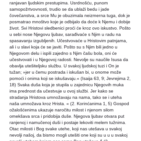
ranjavan ljudskim prestupima. Usrdnošću, punom
samopožrtvovnosti, trudio se da ublaži bedu i jade
čovečanstva, a srce Mu je obuzimala neizmerna tuga, dok je
posmatrao mnoštvo koje je odbijalo da doće k Njemu i dobije
život. Svi Hristovi sledbenici proći će kroz ovo iskustvo. Pošto
u sebi nose Njegovu ljubav, sarađivaće s Njim u radu na
spasavanju izgubljenih. Učestvovaće u Hristovim patnjama,
ali i u slavi koja će se javiti. Pošto su s Njim bili jedno u
Njegovom delu i ispili zajedno s Njim čašu bola, oni će
učestvovati i u Njegovoj radosti. Nevolje su naučile Isusa da
obavlja utešiteljsku službu. U svakoj ljudskoj tuzi i On je
tužan; »jer u čemu postrada i iskušan bi, u onome može
pomoći i onima koji se iskušavaju.« (Isaija 63, 9; Jevrejima 2,
18) Svaka duša koja je stupila u zajednicu Njegovih muka
ima prednost da učestvuje u ovoj službi. Jer kako se
stradanja Hristova umnožavaju na nama, tako se i uteha
naša umnožava kroz Hrista. « (2. Korinćanima 1, 5) Gospod
ožalošćenima ukazuje naročitu milost i njenom silom
omekšava srca i pridobija duše. Njegova ljubav otvara put
ranjenoj i namučenoj duši i postaje lekoviti melem tužnima.
Otac milosti i Bog svake utehe, koji nas utešava u svakoj
nevolji našoj, da bismo mogli utešiti one koji su u u u svakoj