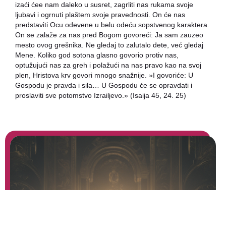
izaći ćee nam daleko u susret, zagrliti nas rukama svoje
ljubavi i ogrnuti plaštem svoje pravednosti. On će nas
predstaviti Ocu odevene u belu odeću sopstvenog karaktera.
On se zalaže za nas pred Bogom govoreći: Ja sam zauzeo
mesto ovog grešnika. Ne gledaj to zalutalo dete, već gledaj
Mene. Koliko god sotona glasno govorio protiv nas,
optužujući nas za greh i polažući na nas pravo kao na svoj
plen, Hristova krv govori mnogo snažnije. »I govoriće: U
Gospodu je pravda i sila… U Gospodu će se opravdati i
proslaviti sve potomstvo Izrailjevo.» (Isaija 45, 24. 25)