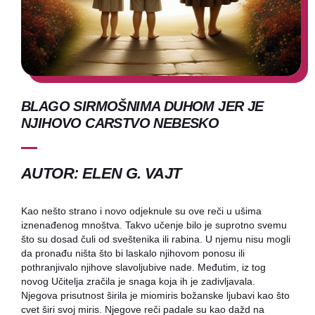
BLAGO SIRMOŠNIMA DUHOM JER JE
NJIHOVO CARSTVO NEBESKO
AUTOR: ELEN G. VAJT
Kao nešto strano i novo odjeknule su ove reči u ušima
iznenađenog mnoštva. Takvo učenje bilo je suprotno svemu
što su dosad čuli od sveštenika ili rabina. U njemu nisu mogli
da pronađu ništa što bi laskalo njihovom ponosu ili
pothranjivalo njihove slavoljubive nade. Međutim, iz tog
novog Učitelja zračila je snaga koja ih je zadivljavala.
Njegova prisutnost širila je miomiris božanske ljubavi kao što
cvet širi svoj miris. Njegove reči padale su kao dažd na