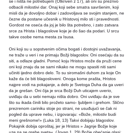
se i ništa ne potrebujem (Otkriven z 17), ali oni su prezrivo
odbacili milostivi dar. Onaj koji sebe smatra savršenim, koji
misli da je dovoljno dobar i zadovoljava se svojim stanjem, ne
čezne da postane učesnik u Hristovoj milo sti i pravednosti.
Gordost ne oseća da joj je bilo šta potrebno, i zato zatvara
srce za Hrista i blagoslove koje je do šao da podari. U srcu
takve osobe nema mesta za Isusa.
Oni koji su u sopstvenim očima bogati i dostojni uvažavanja,
ne traže u veri i ne primaju Božji blagoslov. Oni osećaju da su
siti, a odlaze gladni. Pomoć koju Hristos može da pruži cene
oni koji znaju da se sami nikako ne mogu spasiti niti sami
učiniti ijedno dobro delo. To su siromašni duhom za koje On
kaže da će biti blagosloveni. Onoga kome prašta, Hristos
najpre vodi na pokajanje, a delo je Svetoga Duha da ga uveri
da je grešan. Oni čija je srca Božji Duh uticajem uverio,
uviđaju da u sebi nemaju ništa dobro. Oni uviđaju da je sve
što su ikada činili bilo prožeto samo- ljubljem i grehom. Slično
prezrenom cariniku stoje po strani, ne usuđujući se čak ni
pogled da uprave nebu, i izgovaraju: «Bože, milostiv budi
meni grešnome!» (Luka 18, 13) Takvi dobijaju blagoslov.
Pokajnik dobija oproštaj, jer je Hristos » Jagnje Božje koje
uze na se grehe sveta«. (Jovan 1, 29) Božje obećanje glasi: