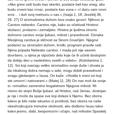
«Ako gresi vaši budu kao skerlet, postaće beli kao sneg; ako
budu crveni kao crvac, postaće kao vuna.« »I daću vam novo
srce… i duh svoj metnuću u vas.« (Isaija 1, 18; Jezekilj 36,
26. 27) O siromašnima duhom Isus ovako govori: Njihovo je
Carstvo nebesko. Carstvo nije, kako su očekivali Hristovi
slušaoci, prolazno i zemaljsko. Hristos je ljudima otvorio
duhovno carstvo svoje ljubavi, milosti i pravednosti. Oznaka
Mesijinog carstva je sličnost sa Sinom čovečijim. Njegovi
podanici su siromašni duhom, krotki, prognani pravde radi.
Njima pripada Nebesko carstvo. I mada još nije sasvim
dovršeno, u njima je otpočelo delo koje će ih učiniti dostojnim
da dobiju deo u nasledstvu svetih u videlu«. (Kološanima 1,
12). Svi koji osećaju veliko siromaštvo svoje duše i shvata ju
da nikakvog dobra nemaju u sebi, mogu dobiti pravednost i
snagu gledanjem u Isusa. On kaže: «Hodite k meni svi koji
ste umorni i natovareni.« (Matej 11, 28) On nas moli da svoje
si- romaštvo zamenimo bogatstvom Njegove milosti. Mi
nismo do stojni Božje ljubavi, ali Hristos, naš Jemac, dostojan
je nje i može da spase sve koji dolaze k Njemu. Bez obzira
kakvo je bilo naše iskustvo iz prošlosti, bez obzira na naše
obeshrabrujuće trenutne okolnosti, ako dođemo Isusu takvi
kakvi jesmo, slabi, bespomoćni i očajni, naš milostivi Spasitelj