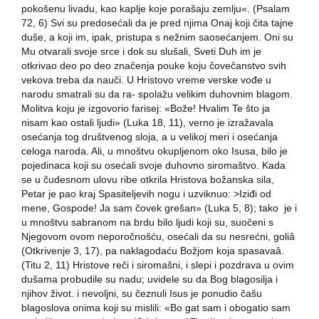
pokošenu livadu, kao kaplje koje porašaju zemlju«. (Psalam
72, 6) Svi su predosećali da je pred njima Onaj koji čita tajne
duše, a koji im, ipak, pristupa s nežnim saosećanjem. Oni su
Mu otvarali svoje srce i dok su slušali, Sveti Duh im je
otkrivao deo po deo značenja pouke koju čovečanstvo svih
vekova treba da nauči. U Hristovo vreme verske vođe u
narodu smatrali su da ra- spolažu velikim duhovnim blagom.
Molitva koju je izgovorio farisej: «Bože! Hvalim Te što ja
nisam kao ostali ljudi» (Luka 18, 11), verno je izražavala
osećanja tog društvenog sloja, a u velikoj meri i osećanja
celoga naroda. Ali, u mnoštvu okupljenom oko Isusa, bilo je
pojedinaca koji su osećali svoje duhovno siromaštvo. Kada
se u čudesnom ulovu ribe otkrila Hristova božanska sila,
Petar je pao kraj Spasiteljevih nogu i uzviknuo: >Iziđi od
mene, Gospode! Ja sam čovek grešan» (Luka 5, 8); tako je i
u mnoštvu sabranom na brdu bilo ljudi koji su, suočeni s
Njegovom ovom neporočnošću, osećali da su nesrećni, goliâ
(Otkrivenje 3, 17), pa naklagodaću Božjom koja spasavaâ.
(Titu 2, 11) Hristove reči i siromašni, i slepi i pozdrava u ovim
dušama probudile su nadu; uvidele su da Bog blagosilja i
njihov život. i nevoljni, su čeznuli Isus je ponudio čašu
blagoslova onima koji su mislili: «Bo gat sam i obogatio sam