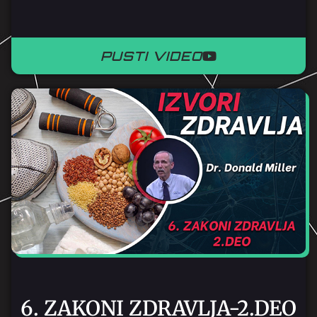
PUSTI VIDEO
6. ZAKONI ZDRAVLJA-2.DEO