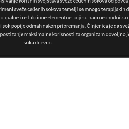
opisivanje korisnih svojstava sveže ceđenih sokova od povća
 primeni sveže ceđenih sokova temelji se mnogo terapijskih di
otuupalne i redukcione elementne, koji su nam neohodni za 
 sok popije odmah nakon pripremanja. Činjenica je da svež
a postizanje maksimalne korisnosti za organizam dovoljno 
soka dnevno.​
TVENE MREŽE
VIDEO MATERI
be