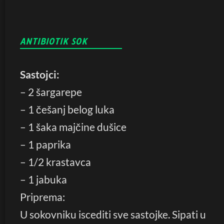
ANTIBIOTIK SOK
Sastojci:
– 2 šargarepe
– 1 češanj belog luka
– 1 šaka majčine dušice
– 1 paprika
– 1/2 krastavca
– 1 jabuka
Priprema:
U sokovniku iscediti sve sastojke. Sipati u