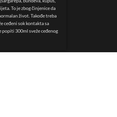
 (šargarepa, bundeva, kupus,
jeta. To je zbog činjenice da
normalan život. Takođe treba
e ceđeni sok kontakta sa
je popiti 300ml sveže ceđenog
JALI
KNJIGE