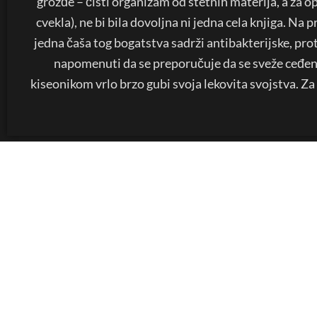
grožđe – čisti organizam od štetnih materija, a za 
cvekla), ne bi bila dovoljna ni jedna cela knjiga. Na
jedna čaša tog bogatstva sadrži antibakterijske, pr
napomenuti da se preporučuje da se sveže ceđeni
kiseonikom vrlo brzo gubi svoja lekovita svojstva. Z
KONTAKT
DRUŠ
060/80 80 119
Youtu