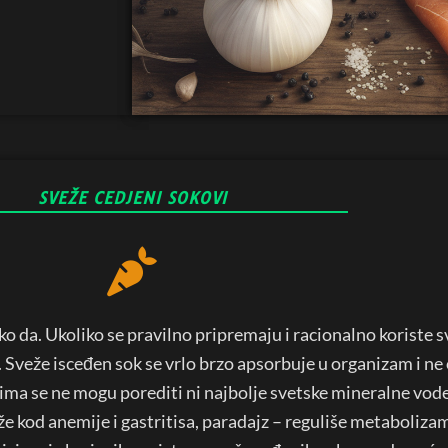
SVEŽE CEDJENI SOKOVI
ko da. Ukoliko se pravilno pripremaju i racionalno koriste 
a. Sveže isceđen sok se vrlo brzo apsorbuje u organizam i n
vima se ne mogu porediti ni najbolje svetske mineralne vod
e kod anemije i gastritisa, paradajz – reguliše metabolizam 