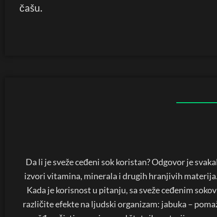
čašu.
Da li je sveže ceđeni sok koristan? Odgovor je svaka
izvori vitamina, minerala i drugih hranjivih materij
Kada je korisnost u pitanju, sa sveže ceđenim soko
različite efekte na ljudski organizam: jabuka – pomaž