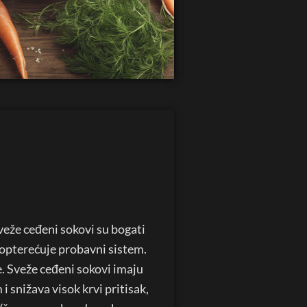
sveže ceđeni sokovi su bogati
e opterećuje probavni sistem.
e. Sveže ceđeni sokovi imaju
i snižava visok krvi pritisak,