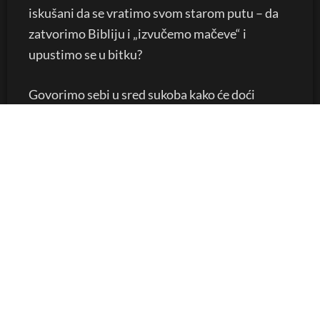
iskušani da se vratimo svom starom putu – da
zatvorimo Bibliju i „izvučemo mačeve“ i
upustimo se u bitku?
Govorimo sebi u sred sukoba kako će doći
vreme kada ćemo odložiti mačeve i ponovo biti
hrišćani, ali sada je vreme da se borimo.
POSTOJI I POTREBA I
MOGUĆNOST ZA ISCELJENJEM
Kada sile zla i tame imaju kontrolu, od najveće
je važnosti da Božji narod sledi primer našeg
Gospoda. Isus je bio jedina meta sila tame. Ipak,
On se sagnuo i podigao odsečeno Malhovo uvo,
ubrisao prljavštinu i krv i ponovo ga pričvrstio