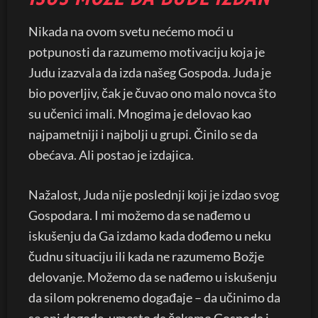
Nikada na ovom svetu nećemo moći u
potpunosti da razumemo motivaciju koja je
Judu izazvala da izda našeg Gospoda. Juda je
bio poverljiv, čak je čuvao ono malo novca što
su učenici imali. Mnogima je delovao kao
najpametniji i najbolji u grupi. Činilo se da
obećava. Ali postao je izdajica.
Nažalost, Juda nije poslednji koji je izdao svog
Gospodara. I mi možemo da se nađemo u
iskušenju da Ga izdamo kada dođemo u neku
čudnu situaciju ili kada ne razumemo Božje
delovanje. Možemo da se nađemo u iskušenju
da silom pokrenemo događaje – da učinimo da