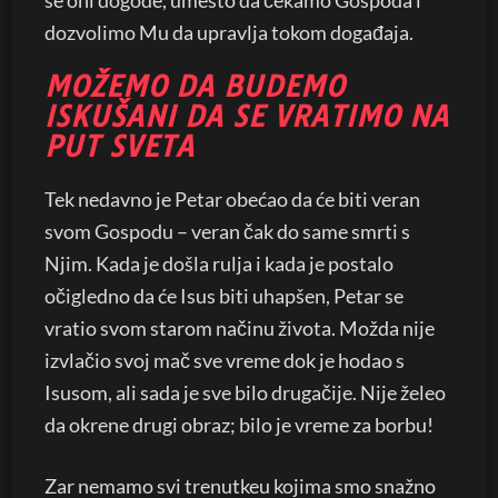
se oni dogode, umesto da čekamo Gospoda i
dozvolimo Mu da upravlja tokom događaja.
MOŽEMO DA BUDEMO
ISKUŠANI DA SE VRATIMO NA
PUT SVETA
Tek nedavno je Petar obećao da će biti veran
svom Gospodu – veran čak do same smrti s
Njim. Kada je došla rulja i kada je postalo
očigledno da će Isus biti uhapšen, Petar se
vratio svom starom načinu života. Možda nije
izvlačio svoj mač sve vreme dok je hodao s
Isusom, ali sada je sve bilo drugačije. Nije želeo
da okrene drugi obraz; bilo je vreme za borbu!
Zar nemamo svi trenutkeu kojima smo snažno