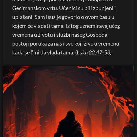
Gecimanskom vrtu. Učenici su bili zbunjeni i
uplašeni. Sam Isus je govorio o ovom času u
kojem će vladati tama. Iz tog uznemiravajućeg
vremena u životu i službi našeg Gospoda,
postoji poruka za nas i sve koji žive u vremenu
kada se čini da vlada tama. (
Luka 22,47-53)