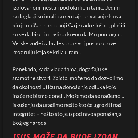
izolovanom mestu i pod okriljem tame. Jedini
razlog koji su imali za ovo tajno hvatanje Isusa
bio je običan narod koji Ga je rado slušao; plašili
su se da bi oni mogli da krenu da Mu pomognu.
Verske vođe izabrale su da svoj posao obave
kroz rulju koja se krila u tami.
Ponekada, kada vlada tama, događaju se
sramotne stvari. Zaista, možemo da dozvolimo
da okolnosti utiču na donošenje odluka koje
inače ne bismo doneli. Možemo da se nađemo u
iskušenju da uradimo nešto što će ugroziti naš
integritet – nešto što je ispod nivoa ponašanja
Božjeg naroda.
ISUS MOŽE DA BUDE IZDAN