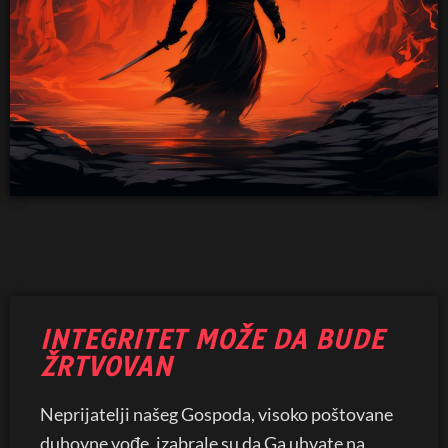
INTEGRITET MOŽE DA BUDE
ŽRTVOVAN
Neprijatelji našeg Gospoda, visoko poštovane
duhovne vođe, izabrale su da Ga uhvate na