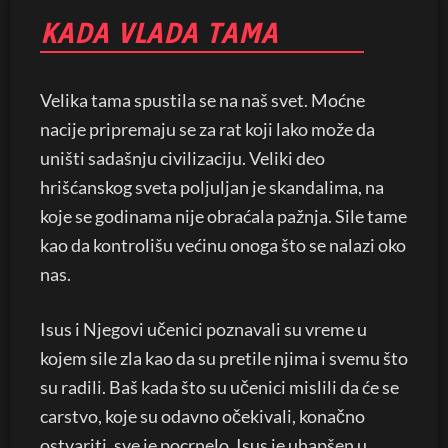
KADA VLADA TAMA
Velika tama spustila se na naš svet. Moćne
nacije pripremaju se za rat koji lako može da
uništi sadašnju civilizaciju. Veliki deo
hrišćanskog sveta poljuljan je skandalima, na
koje se godinama nije obraćala pažnja. Sile tame
kao da kontrolišu većinu onoga što se nalazi oko
nas.
Isus i Njegovi učenici poznavali su vreme u
kojem sile zla kao da su pretile njima i svemu što
su radili. Baš kada što su učenici mislili da će se
carstvo, koje su odavno očekivali, konačno
ostvariti, sve je pocrnelo. Isus je uhapšen u