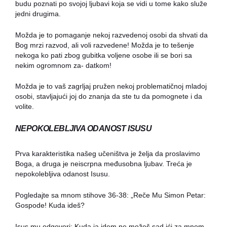
budu poznati po svojoj ljubavi koja se vidi u tome kako služe
jedni drugima.
Možda je to pomaganje nekoj razvedenoj osobi da shvati da
Bog mrzi razvod, ali voli razvedene! Možda je to tešenje
nekoga ko pati zbog gubitka voljene osobe ili se bori sa
nekim ogromnom za- datkom!
Možda je to vaš zagrljaj pružen nekoj problematičnoj mladoj
osobi, stavljajući joj do znanja da ste tu da pomognete i da
volite.
NEPOKOLEBLJIVA ODANOST ISUSU
Prva karakteristika našeg učeništva je želja da proslavimo
Boga, a druga je neiscrpna međusobna ljubav. Treća je
nepokolebljiva odanost Isusu.
Pogledajte sa mnom stihove 36-38: „Reče Mu Simon Petar:
Gospode! Kuda ideš?
Isus mu odgovori: Kuda ja idem ne možeš sad ići za mnom,