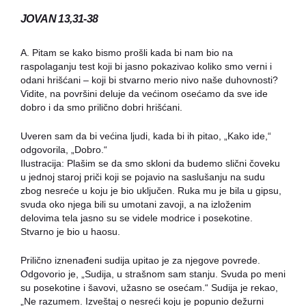
JOVAN 13,31-38
A. Pitam se kako bismo prošli kada bi nam bio na
raspolaganju test koji bi jasno pokazivao koliko smo verni i
odani hrišćani – koji bi stvarno merio nivo naše duhovnosti?
Vidite, na površini deluje da većinom osećamo da sve ide
dobro i da smo prilično dobri hrišćani.
Uveren sam da bi većina ljudi, kada bi ih pitao, „Kako ide,“
odgovorila, „Dobro.“
Ilustracija: Plašim se da smo skloni da budemo slični čoveku
u jednoj staroj priči koji se pojavio na saslušanju na sudu
zbog nesreće u koju je bio uključen. Ruka mu je bila u gipsu,
svuda oko njega bili su umotani zavoji, a na izloženim
delovima tela jasno su se videle modrice i posekotine.
Stvarno je bio u haosu.
Prilično iznenađeni sudija upitao je za njegove povrede.
Odgovorio je, „Sudija, u strašnom sam stanju. Svuda po meni
su posekotine i šavovi, užasno se osećam.“ Sudija je rekao,
„Ne razumem. Izveštaj o nesreći koju je popunio dežurni