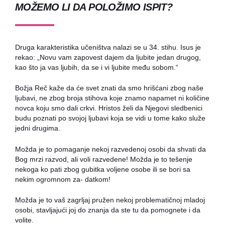
MOŽEMO LI DA POLOŽIMO ISPIT?
Druga karakteristika učeništva nalazi se u 34. stihu. Isus je
rekao: „Novu vam zapovest dajem da ljubite jedan drugog,
kao što ja vas ljubih, da se i vi ljubite među sobom.“
Božja Reč kaže da će svet znati da smo hrišćani zbog naše
ljubavi, ne zbog broja stihova koje znamo napamet ni količine
novca koju smo dali crkvi. Hristos želi da Njegovi sledbenici
budu poznati po svojoj ljubavi koja se vidi u tome kako služe
jedni drugima.
Možda je to pomaganje nekoj razvedenoj osobi da shvati da
Bog mrzi razvod, ali voli razvedene! Možda je to tešenje
nekoga ko pati zbog gubitka voljene osobe ili se bori sa
nekim ogromnom za- datkom!
Možda je to vaš zagrljaj pružen nekoj problematičnoj mladoj
osobi, stavljajući joj do znanja da ste tu da pomognete i da
volite.