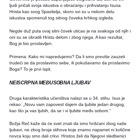
ljudi pričali svoja iskustva o obraćanju i prihvatanju Isusa
Hrista kao svog Spasitelja, skoro svi su u nekom delu
iskustva spomenuli tog sitnog čoveka krhkog izgleda.
Negde duž puta ovaj sitni čovek uticao je na svakoga od njih i
oni su se obratili Hristu delom i zbog njega. A kao rezultat,
Bog je bio proslavljen.
Primena: Kako mi napredujemo? Da li smo previše zauzeti
trudeći se da proslavimo sebe, ili pokušavamo da proslavimo
Boga? To je prvi ispit.
NEISCRPNA MEÐUSOBNA LJUBAV
Druga karakteristika učeništva nalazi se u 34. stihu. Isus je
rekao: „Novu vam zapovest dajem da ljubite jedan drugog,
kao što ja vas ljubih, da se i vi ljubite među sobom.“
Božja Reč kaže da će svet znati da smo hrišćani zbog naše
ljubavi, ne zbog broja stihova koje znamo napamet ni količine
novca koju smo dali crkvi. Hristos želi da Njegovi sledbenici