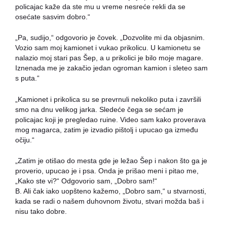
policajac kaže da ste mu u vreme nesreće rekli da se
osećate sasvim dobro.“
„Pa, sudijo,“ odgovorio je čovek. „Dozvolite mi da objasnim.
Vozio sam moj kamionet i vukao prikolicu. U kamionetu se
nalazio moj stari pas Šep, a u prikolici je bilo moje magare.
Iznenada me je zakačio jedan ogroman kamion i sleteo sam
s puta.“
„Kamionet i prikolica su se prevrnuli nekoliko puta i završili
smo na dnu velikog jarka. Sledeće čega se sećam je
policajac koji je pregledao ruine. Video sam kako proverava
mog magarca, zatim je izvadio pištolj i upucao ga između
očiju.“
„Zatim je otišao do mesta gde je ležao Šep i nakon što ga je
proverio, upucao je i psa. Onda je prišao meni i pitao me,
„Kako ste vi?“ Odgovorio sam, „Dobro sam!“
B. Ali čak iako uopšteno kažemo, „Dobro sam,“ u stvarnosti,
kada se radi o našem duhovnom životu, stvari možda baš i
nisu tako dobre.