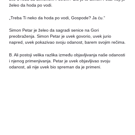
želeo da hoda po vodi.
„Treba Ti neko da hoda po vodi, Gospode? Ja ću.“
Simon Petar je želeo da sagradi senice na Gori
preobraženja. Simon Petar je uvek govorio, uvek jurio
napred, uvek pokazivao svoju odanost, barem svojim rečima.
B. Ali postoji velika razlika između objavljivanja naše odanosti
i njenog primenjivanja. Petar je uvek objavljivao svoju
odanost, ali nije uvek bio spreman da je primeni.
„Umrećeš, Gospode?“ pita on. „Pa, ako umreš, i ja ću umreti
s Tobom.“ Lako je reći, „Ja bih umro za Gospoda.“ Ali kada
izvade klinove da njima probiju vaše ruke i noge, to je sasvim
drugačija situacija.
„Jesi li stvarno spreman da umreš za mene, Petre? Daj da ti
pokažem koliko si stvarno odan. Pre nego što dođe jutro, tri
puta ćeš me se odreći.“
„Hoćeš da Mi budeš odan?“ Pita Gospod. „U redu Petre,