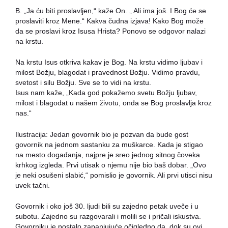
B. „Ja ću biti proslavljen,“ kaže On. „ Ali ima još. I Bog će se
proslaviti kroz Mene.“ Kakva čudna izjava! Kako Bog može
da se proslavi kroz Isusa Hrista? Ponovo se odgovor nalazi
na krstu.
Na krstu Isus otkriva kakav je Bog. Na krstu vidimo ljubav i
milost Božju, blagodat i pravednost Božju. Vidimo pravdu,
svetost i silu Božju. Sve se to vidi na krstu.
Isus nam kaže, „Kada god pokažemo svetu Božju ljubav,
milost i blagodat u našem životu, onda se Bog proslavlja kroz
nas.“
Ilustracija: Jedan govornik bio je pozvan da bude gost
govornik na jednom sastanku za muškarce. Kada je stigao
na mesto događanja, najpre je sreo jednog sitnog čoveka
krhkog izgleda. Prvi utisak o njemu nije bio baš dobar. „Ovo
je neki osušeni slabić,“ pomislio je govornik. Ali prvi utisci nisu
uvek tačni.
Govornik i oko još 30. ljudi bili su zajedno petak uveče i u
subotu. Zajedno su razgovarali i molili se i pričali iskustva.
Govorniku je postalo zapanjujuće očigledno da, dok su ovi