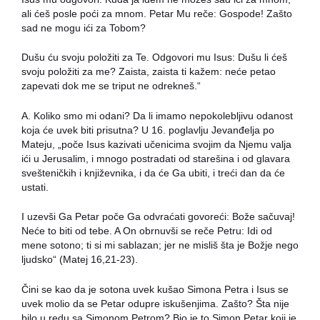
ali ćeš posle poći za mnom. Petar Mu reče: Gospode! Zašto
sad ne mogu ići za Tobom?
Dušu ću svoju položiti za Te. Odgovori mu Isus: Dušu li ćeš
svoju položiti za me? Zaista, zaista ti kažem: neće petao
zapevati dok me se triput ne odrekneš.“
A. Koliko smo mi odani? Da li imamo nepokolebljivu odanost
koja će uvek biti prisutna? U 16. poglavlju Jevanđelja po
Mateju, „poče Isus kazivati učenicima svojim da Njemu valja
ići u Jerusalim, i mnogo postradati od starešina i od glavara
svešteničkih i književnika, i da će Ga ubiti, i treći dan da će
ustati.
I uzevši Ga Petar poče Ga odvraćati govoreći: Bože sačuvaj!
Neće to biti od tebe. A On obrnuvši se reče Petru: Idi od
mene sotono; ti si mi sablazan; jer ne misliš šta je Božje nego
ljudsko“ (Matej 16,21-23).
Čini se kao da je sotona uvek kušao Simona Petra i Isus se
uvek molio da se Petar odupre iskušenjima. Zašto? Šta nije
bilo u redu sa Simonom Petrom? Bio je to Simon Petar koji je