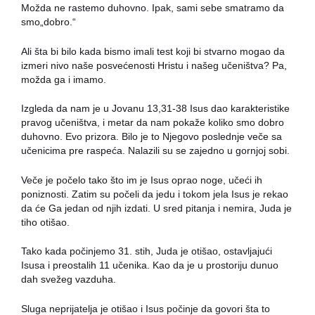
Možda ne rastemo duhovno. Ipak, sami sebe smatramo da
smo„dobro.“
Ali šta bi bilo kada bismo imali test koji bi stvarno mogao da
izmeri nivo naše posvećenosti Hristu i našeg učeništva? Pa,
možda ga i imamo.
Izgleda da nam je u Jovanu 13,31-38 Isus dao karakteristike
pravog učeništva, i metar da nam pokaže koliko smo dobro
duhovno. Evo prizora. Bilo je to Njegovo poslednje veče sa
učenicima pre raspeća. Nalazili su se zajedno u gornjoj sobi.
Veče je počelo tako što im je Isus oprao noge, učeći ih
poniznosti. Zatim su počeli da jedu i tokom jela Isus je rekao
da će Ga jedan od njih izdati. U sred pitanja i nemira, Juda je
tiho otišao.
Tako kada počinjemo 31. stih, Juda je otišao, ostavljajući
Isusa i preostalih 11 učenika. Kao da je u prostoriju dunuo
dah svežeg vazduha.
Sluga neprijatelja je otišao i Isus počinje da govori šta to