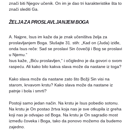
znači biti Njegov učenik. On im je dao tri karakteristike šta to
znači slediti Ga.
ŽELJA ZA PROSLAVLJANJEM BOGA
A. Najpre, Isus im kaže da je znak učeništva želja za
proslavljanjem Boga. Slušajte 31. stih: „Kad on (Juda) iziđe,
onda Isus reče: Sad se proslavi Sin čovečiji i Bog se proslavi
u Njemu.“
Isus kaže, „Biću proslavljen,“ i očigledno je da govori o svom
raspeću. Ali kako bilo kakva slava može da nastane iz toga?
Kako slava može da nastane zato što Božji Sin visi na
starom, krvavom krstu? Kako slava može da nastane iz
patnje i bola i smrti?
Postoji samo jedan način. Na krstu je Isus pobedio sotonu.
Na krstu je On postao žrtva koja nas je sve otkupila iz greha
koji nas je odvajao od Boga. Na krstu je On sagradio most
između čoveka i Boga, tako da ponovo možemo da budemo
zajedno.