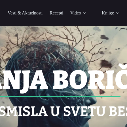
Vesti & Aktuelnosti
Recepti
Video
Knjige
NJA BORIČ
SMISLA U SVETU B