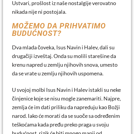
Ustvari, prošlost iz naše nostalgije verovatno
nikada nije ni postojala.
MOŽEMO DA PRIHVATIMO
BUDUĆNOST?
Dva mlada čoveka, Isus Navin i Halev, dali su
drugačiji izveštaj. Onda su molili starešine da
krenu napred u zemlju njihovih snova, umesto
da se vrate u zemlju njihovih uspomena.
U svojoj molbi Isus Navin i Halev istakli su neke
činjenice koje se nisu mogle zanemariti. Najpre,
zemlja će im dati priliku da napreduju kao Božji
narod. Iako će morati da se suoče sa određenim
teškoćama kada pređu preko praga u svoju
budućnost, rizik će biti mnogo manji od