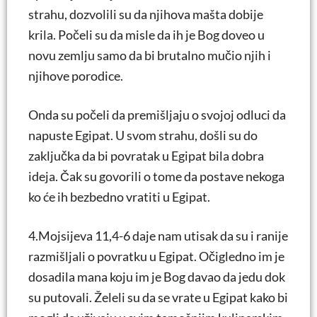
strahu, dozvolili su da njihova mašta dobije
krila. Počeli su da misle da ih je Bog doveo u
novu zemlju samo da bi brutalno mučio njih i
njihove porodice.
Onda su počeli da premišljaju o svojoj odluci da
napuste Egipat. U svom strahu, došli su do
zaključka da bi povratak u Egipat bila dobra
ideja. Čak su govorili o tome da postave nekoga
ko će ih bezbedno vratiti u Egipat.
4.Mojsijeva 11,4-6 daje nam utisak da su i ranije
razmišljali o povratku u Egipat. Očigledno im je
dosadila mana koju im je Bog davao da jedu dok
su putovali. Želeli su da se vrate u Egipat kako bi