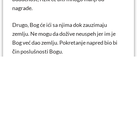
nagrade.
Drugo, Bog će ići sa njima dok zauzimaju
zemlju. Ne mogu da dožive neuspeh jer im je
Bog već dao zemlju. Pokretanje napred bio bi
čin poslušnosti Bogu.
Slično tome, godina pred nama doneće sa
sobom neke izazove, ali takođe obećava i
nagrade. Naša najbolja odluka je da prihvatimo
budućnost u vernoj poslušnosti Bogu.Idite
napred,pređitepreko pragadok držite
Njegovu ruku. Bog je obećao da će ići s vama.
Pored toga, Bog se pojavio na sastanku