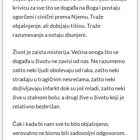
krivicu za sve što se događa na Boga i postaju
ogorčeni i cinični prema Njemu. Traže
objašnjenje, ali dobijaju tišinu. Traže
razumevanje a ostaju zbunjeni.
Život je zaista misterija. Većina onoga što se
događa u životu ne zavisi od nas. Ne razumemo
zašto neki ljudi obolevaju od raka, zašto neki
stradaju u tragičnim nesrećama, zašto neki
doživljavaju infarkt dok su još mladi, zašto neki
žive u stalnom bolu; a drugi žive u životu koji je
relativno bezbrižan.
Čak i kada bi nam sve to bilo objašnjeno,
verovatno ne bismo bili zadovoljni odgovorom.