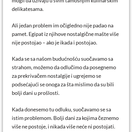
mogli da uživaju u svim tamošnjim kulinarskim
delikatesama.
Ali jedan problem im očigledno nije padao na
pamet. Egipat iz njihove nostalgične mašte više
nije postojao – ako je ikada i postojao.
Kada se sa našom budućnošću suočavamo sa
strahom, možemo da odlučimo da posegnemo
za prekrivačem nostalgije i ugrejemo se
podsećajući se onoga za šta mislimo da su bili
bolji dani u prošlosti.
Kada donesemo tu odluku, suočavamo se sa
istim problemom. Bolji dani za kojima čeznemo
više ne postoje, i nikada više neće ni postojati.