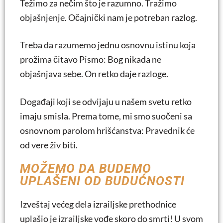
Težimo za nečim što je razumno. Tražimo
objašnjenje. Očajnički nam je potreban razlog.
Treba da razumemo jednu osnovnu istinu koja
prožima čitavo Pismo: Bog nikada ne
objašnjava sebe. On retko daje razloge.
Događaji koji se odvijaju u našem svetu retko
imaju smisla. Prema tome, mi smo suočeni sa
osnovnom parolom hrišćanstva: Pravednik će
od vere živ biti.
MOŽEMO DA BUDEMO
UPLAŠENI OD BUDUĆNOSTI
Izveštaj većeg dela izrailjske prethodnice
uplašio je izrailjske vođe skoro do smrti! U svom