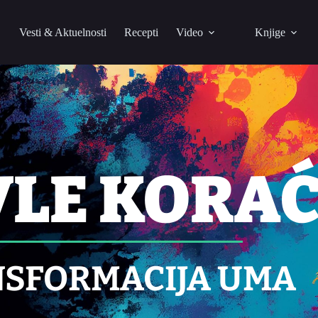
Vesti & Aktuelnosti
Recepti
Video
Knjige
VLE KORA
SFORMACIJA UMA