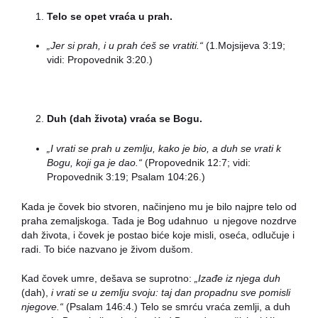
Telo se opet vraća u prah.
„Jer si prah, i u prah ćeš se vratiti.“
(1.Mojsijeva 3:19;
vidi: Propovednik 3:20.)
Duh (dah života) vraća se Bogu.
„I vrati se prah u zemlju, kako je bio, a duh se vrati k
Bogu, koji ga je dao.“
(Propovednik 12:7; vidi:
Propovednik 3:19; Psalam 104:26.)
Kada je čovek bio stvoren, načinjeno mu je bilo najpre telo od
praha zemaljskoga. Tada je Bog udahnuo u njegove nozdrve
dah života, i čovek je postao biće koje misli, oseća, odlučuje i
radi. To biće nazvano je živom dušom.
Kad čovek umre, dešava se suprotno:
„Izađe iz njega duh
(dah),
i vrati se u zemlju svoju: taj dan propadnu sve pomisli
njegove.“
(Psalam 146:4.) Telo se smrću vraća zemlji, a duh