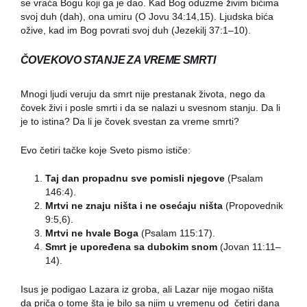
se vraća Bogu koji ga je dao. Kad Bog oduzme živim bićima
svoj duh (dah), ona umiru (O Jovu 34:14,15). Ljudska bića
ožive, kad im Bog povrati svoj duh (Jezekilj 37:1–10).
ČOVEKOVO STANJE ZA VREME SMRTI
Mnogi ljudi veruju da smrt nije prestanak života, nego da
čovek živi i posle smrti i da se nalazi u svesnom stanju. Da li
je to istina? Da li je čovek svestan za vreme smrti?
Evo četiri tačke koje Sveto pismo ističe:
Taj dan propadnu sve pomisli njegove
(Psalam
146:4).
Mrtvi ne znaju ništa i ne osećaju ništa
(Propovednik
9:5,6).
Mrtvi ne hvale Boga
(Psalam 115:17).
Smrt je upoređena sa dubokim snom
(Jovan 11:11–
14).
Isus je podigao Lazara iz groba, ali Lazar nije mogao ništa
da priča o tome šta je bilo sa njim u vremenu od četiri dana