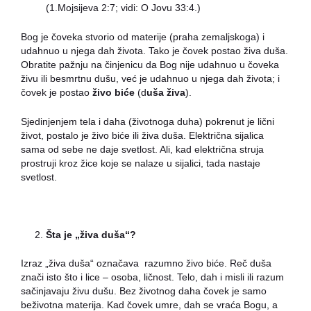
(1.Mojsijeva 2:7; vidi: O Jovu 33:4.)
Bog je čoveka stvorio od materije (praha zemaljskoga) i
udahnuo u njega dah života. Tako je čovek postao živa duša.
Obratite pažnju na činjenicu da Bog nije udahnuo u čoveka
živu ili besmrtnu dušu, već je udahnuo u njega dah života; i
čovek je postao
živo biće
(d
uša živa
).
Sjedinjenjem tela i daha (životnoga duha) pokrenut je lični
život, postalo je živo biće ili živa duša. Električna sijalica
sama od sebe ne daje svetlost. Ali, kad električna struja
prostruji kroz žice koje se nalaze u sijalici, tada nastaje
svetlost.
Šta je „živa duša“?
Izraz „živa duša“ označava razumno živo biće. Reč duša
znači isto što i lice – osoba, ličnost. Telo, dah i misli ili razum
sačinjavaju živu dušu. Bez životnog daha čovek je samo
beživotna materija. Kad čovek umre, dah se vraća Bogu, a