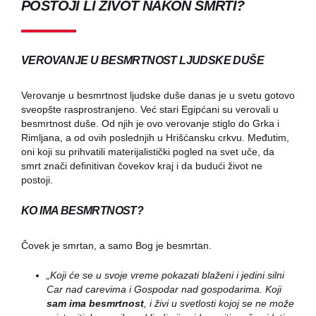
POSTOJI LI ŽIVOT NAKON SMRTI?
VEROVANJE U BESMRTNOST LJUDSKE DUŠE
Verovanje u besmrtnost ljudske duše danas je u svetu gotovo
sveopšte rasprostranjeno. Već stari Egipćani su verovali u
besmrtnost duše. Od njih je ovo verovanje stiglo do Grka i
Rimljana, a od ovih poslednjih u Hrišćansku crkvu. Međutim,
oni koji su prihvatili materijalistički pogled na svet uče, da
smrt znači definitivan čovekov kraj i da budući život ne
postoji.
KO IMA BESMRTNOST?
Čovek je smrtan, a samo Bog je besmrtan.
„Koji će se u svoje vreme pokazati blaženi i jedini silni
Car nad carevima i Gospodar nad gospodarima. Koji
sam
ima besmrtnost
, i živi u svetlosti kojoj se ne može