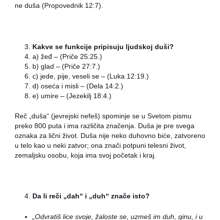
ne duša (Propovednik 12:7).
Kakve se funkcije pripisuju ljudskoj duši?
a) žeđ – (Priče 25:25.)
b) glad – (Priče 27:7.)
c) jede, pije, veseli se – (Luka 12:19.)
d) oseća i misli – (Dela 14:2.)
e) umire – (Jezekilj 18:4.)
Reč „duša“ (jevrejski nefeš) spominje se u Svetom pismu
preko 800 puta i ima različita značenja. Duša je pre svega
oznaka za lični život. Duša nije neko duhovno biće, zatvoreno
u telo kao u neki zatvor; ona znači potpuni telesni život,
zemaljsku osobu, koja ima svoj početak i kraj.
Da li reči „dah“ i „duh“ znače isto?
„Odvratiš lice svoje, žaloste se, uzmeš im duh, ginu, i
u