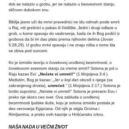
dok se nalazio u grobu, jer se nalazio u besvesnom stanju,
sličnom dubokom snu.
Biblija jasno uči da mrtvi pravednici ne idu odmah posle smrti
u Raj, niti grešnici u pakao ili čistilište. Jedni i drugi odlaze u
grob, u kome spavaju do vaskrsenja, kada će ih Bog podići iz
grobova da bi im dao platu prema njihovim delima (Jovan
5:28,29). U grobu mrtvi spavaju i ne znaju ništa o tome šta
se zbiva pod suncem.
Ko je izmislio teoriju o čovekovoj urođenoj besmrtnosti, o
čovekovom svesnom stanju za vreme smrti? Sotona je još u
Raju kazao Evi:
„Nećete vi umreti!“
(1.Mojsijeva 3:4.)
Međutim, Bog je kazao:
„Jer u koji dan okusiš s njega
(sa
zabranjenog drveta),
umrećeš
.“
(1.Mojsijeva 2:17.) Sotona je
tvrdio suprotno: „Nećete vi umreti!“ Sotona je prevario Evu i
preko nje skoro ceo svet. Ova zabluda o urođenoj
besmrtnosti ljudske duše, koju je sotona izmislio postala je
deo verovanja Egipćana. Od njih je stigla Grcima i
Rimljanima, a preko ovih kasnije u Hrišćansku crkvu.
NAŠA NADA U VEČNI ŽIVOT