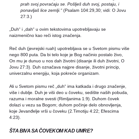
prah svoj povraćaju se. Pošlješ duh svoj, postaju, i
ponav
ljaš lice zemlji.“
(Psalam 104:29,30; vidi: O Jovu
27:3.)
„Duh“ i „dah“ u ovim tekstovima upotrebljavaju se
naizmenično kao reči istog značenja.
Reč duh (jevrejski ruah) upotrebljava se u Svetom pismu više
nego 800 puta. Da bi telo koje je Bog načinio postalo živo,
On mu je dunuo u nos dah životni (disanje ili duh životni, O
Jovu 27:3). Duh označava najpre disanje, životni princip,
univerzalnu energiju, koja pokreće organizam.
Ali u Svetom pismu reč „duh“ ima katkada i drugo značenje,
više i dublje. Duh je viši deo u čoveku, sedište naših pobuda,
razuma i moralne svesti (Rimljanima 1:9). Duhom čovek
dolazi u vezu sa Bogom; duhom počinje delo obnovljenja,
koje Jevanđelje vrši u čoveku (2.Timotiju 4:22; Efescima
4:23).
ŠTA BIVA SA ČOVEKOM KAD UMRE?