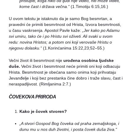
pristupiti, koga niko od ljudi nije video, niti može videti,
kome čast i država večna.“
(1.Timotiju 6:15,16.)
U ovom tekstu je istaknuto da je samo Bog besmrtan, a
pravedni će primiti besmrtnost od Hrista, Izvora besmrtnosti,
u času vaskrsenja. Apostol Pavle kaže:
„Jer kako po Adamu
svi umi
ru, tako će i po Hristu svi oživeti. Ali svaki u svom
redu:
novina Hristos; a potom oni koji verovaše Hristu o
njegovu
dolasku.“
(1.Korinćanima 15:22,23;52–55.)
Večni život ili besmrtnost nije
urođena osobina ljudske
duše.
Večni život i besmrtnost neće primiti oni koji odbacuju
Hrista. Besmrtnost je obećana samo onima koji prihvataju
Jevanđelje i koji bez prestanka čine dobro i traže slavu, čast i
neraspadljivost. (Rimljanima 2:7.)
ČOVEKOVA PRIRODA
Kako je čovek stvoren?
„A stvori Gospod Bog čoveka od praha zemaljskoga, i
dunu
mu u nos duh životni, i posta čovek duša živa.“