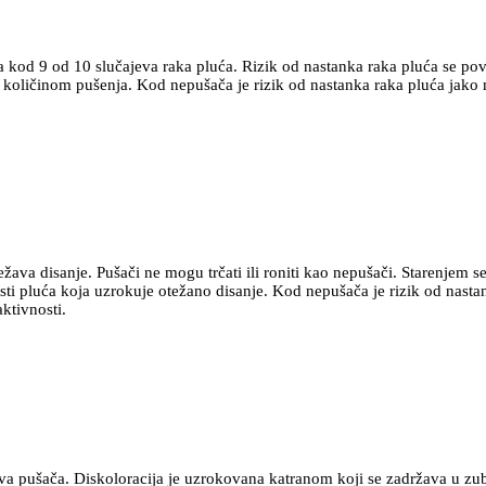
a kod 9 od 10 slučajeva raka pluća. Rizik od nastanka raka pluća se p
količinom pušenja. Kod nepušača je rizik od nastanka raka pluća jako 
ežava disanje. Pušači ne mogu trčati ili roniti kao nepušači. Starenjem 
sti pluća koja uzrokuje otežano disanje. Kod nepušača je rizik od nast
aktivnosti.
riva pušača. Diskoloracija je uzrokovana katranom koji se zadržava u z