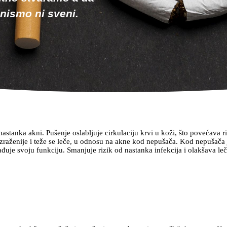
nismo ni sveni.
nastanka akni. Pušenje oslabljuje cirkulaciju krvi u koži, što povećava r
raženije i teže se leče, u odnosu na akne kod nepušača. Kod nepušača j
đuje svoju funkciju. Smanjuje rizik od nastanka infekcija i olakšava leč