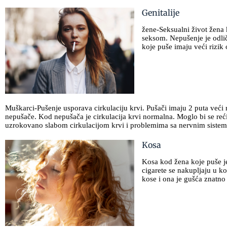
Genitalije
žene-Seksualni život žena 
seksom. Nepušenje je odlič
koje puše imaju veći rizik 
Muškarci-Pušenje usporava cirkulaciju krvi. Pušači imaju 2 puta veći
nepušače. Kod nepušača je cirkulacija krvi normalna. Moglo bi se reći
uzrokovano slabom cirkulacijom krvi i problemima sa nervnim siste
Kosa
Kosa kod žena koje puše je
cigarete se nakupljaju u k
kose i ona je gušća znatn