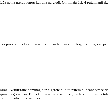
ača nema nakupljenog katrana na gleđi. Oni imaju čak 4 puta manji riz
ni za pušače. Kod nepušača nokti nikada nisu žuti zbog nikotina, već pri
iran. Nefiltrirane hemikalije iz cigarete putuju putem pupčane vrpce do 
lijama nego majka. Fetus kod žena koje ne puše je zdrav. Kada žena tok
dovoljnu količinu kiseonika.