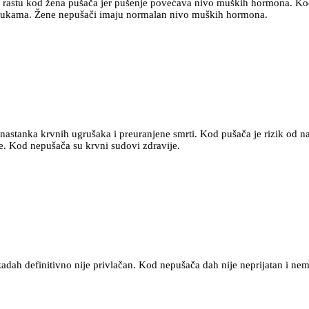
rastu kod žena pušača jer pušenje povećava nivo muških hormona. Kod
 rukama. Žene nepušači imaju normalan nivo muških hormona.
nastanka krvnih ugrušaka i preuranjene smrti. Kod pušača je rizik od 
e. Kod nepušača su krvni sudovi zdravije.
zadah definitivno nije privlačan. Kod nepušača dah nije neprijatan i ne