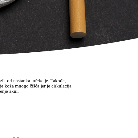
izik od nastanka infekcije. Takođe,
e koža mnogo čišća jer je cirkulacija
enje akni.