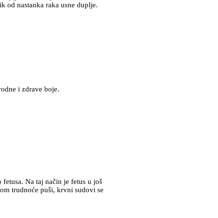
ik od nastanka raka usne duplje.
rodne i zdrave boje.
fetusa. Na taj način je fetus u još
om trudnoće puši, krvni sudovi se