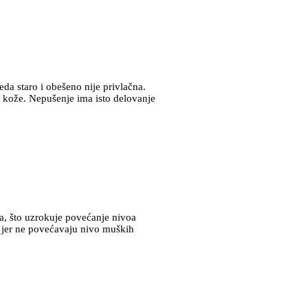
eda staro i obešeno nije privlačna.
t kože. Nepušenje ima isto delovanje
a, što uzrokuje povećanje nivoa
u jer ne povećavaju nivo muških