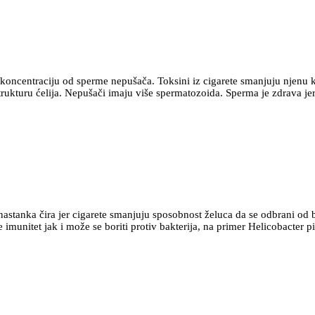
oncentraciju od sperme nepušača. Toksini iz cigarete smanjuju njenu k
trukturu ćelija. Nepušači imaju više spermatozoida. Sperma je zdrava jer
nastanka čira jer cigarete smanjuju sposobnost želuca da se odbrani od b
 imunitet jak i može se boriti protiv bakterija, na primer Helicobacter pil