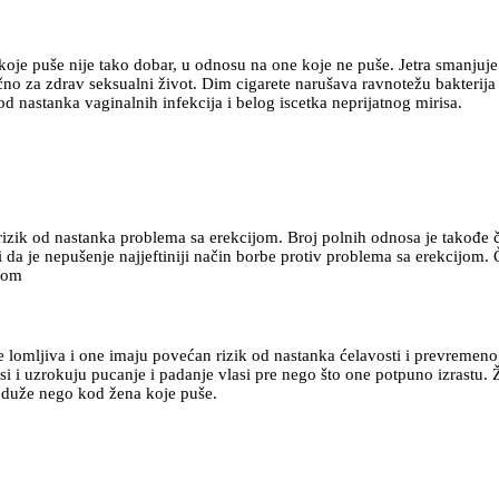
koje puše nije tako dobar, u odnosu na one koje ne puše. Jetra smanjuje
no za zdrav seksualni život. Dim cigarete narušava ravnotežu bakterija 
od nastanka vaginalnih infekcija i belog iscetka neprijatnog mirisa.
 rizik od nastanka problema sa erekcijom. Broj polnih odnosa je takođe 
 da je nepušenje najjeftiniji način borbe protiv problema sa erekcijom.
mom
 lomljiva i one imaju povećan rizik od nastanka ćelavosti i prevremenog 
osi i uzrokuju pucanje i padanje vlasi pre nego što one potpuno izrastu.
o duže nego kod žena koje puše.