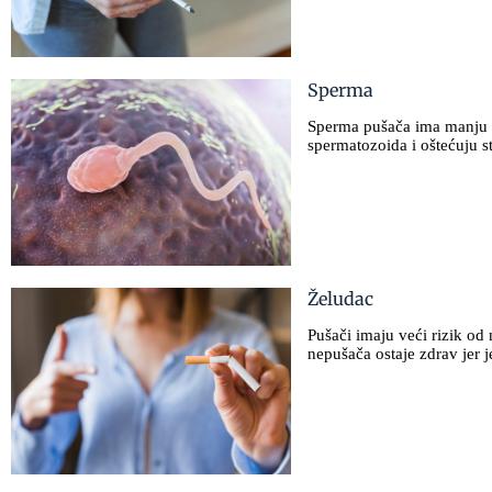
Sperma
Sperma pušača ima manju k
spermatozoida i oštećuju s
Želudac
Pušači imaju veći rizik od 
nepušača ostaje zdrav jer je