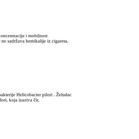
oncentraciju i mobilnost
 ne sadržava hemikalije iz cigareta.
akterije Helicobacter pilori . Želudac
ori, koja izaziva čir.