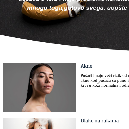
mnogo toga,gotovo svega, uopšte 
Akne
Pušači imaju veći rizik od 
akne kod pušača su puno iz
krvi u koži normalna i odra
Dlake na rukama