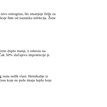
 nivo estrogena, što smanjuje želju za
koje štite od nastanka infekcija. Žene
često duplo manji, u odnosu na
 Čak 50% slučajeva impotencije je
rasta sedih vlasi. Hemikalije iz
 Žene koje ne puše imaju lepšu boju