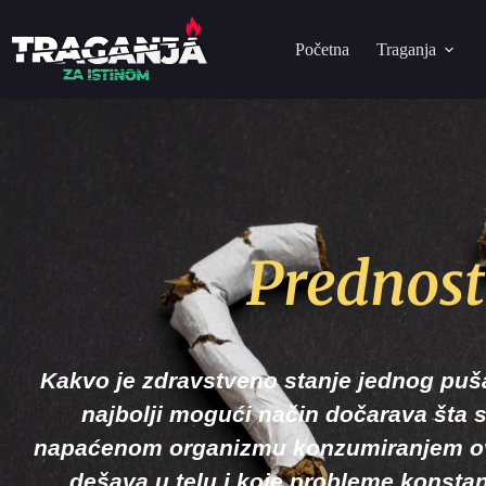
Početna
Traganja
Prednost
Kakvo je zdravstveno stanje jednog puš
najbolji mogući način dočarava šta
napaćenom organizmu konzumiranjem ov
dešava u telu i koje probleme konsta