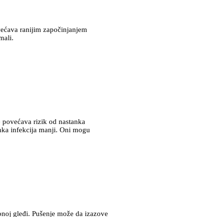
ovećava ranijim započinjanjem
mali.
se povećava rizik od nastanka
anka infekcija manji. Oni mogu
ubnoj gleđi. Pušenje može da izazove