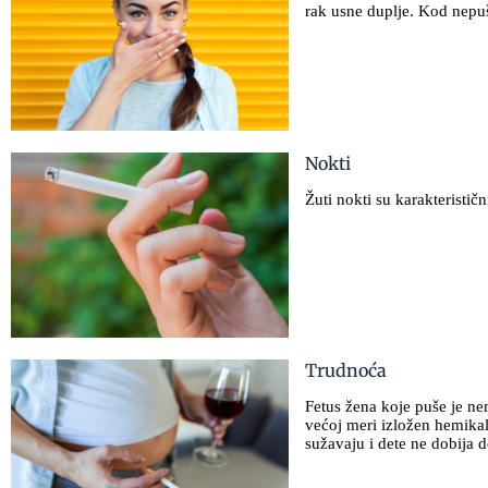
rak usne duplje. Kod nepuš
Nokti
Žuti nokti su karakteristič
Trudnoća
Fetus žena koje puše je nem
većoj meri izložen hemika
sužavaju i dete ne dobija 