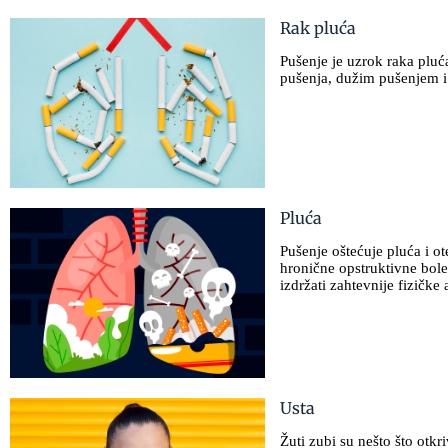
Rak pluća
Pušenje je uzrok raka pluć
pušenja, dužim pušenjem i 
Pluća
Pušenje oštećuje pluća i ot
hronične opstruktivne bole
izdržati zahtevnije fizičke 
Usta
Žuti zubi su nešto što otk