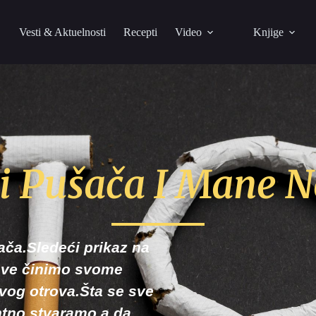
Vesti & Aktuelnosti
Recepti
Video
Knjige
i Pušača I Mane 
ača.Sledeći prikaz na
 sve činimo svome
og otrova.Šta se sve
ntno stvaramo a da