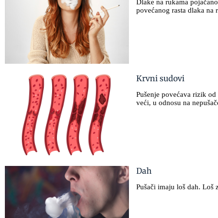
Dlake na rukama pojačano 
povećanog rasta dlaka na
Krvni sudovi
Pušenje povećava rizik od 
veći, u odnosu na nepušač
Dah
Pušači imaju loš dah. Loš 