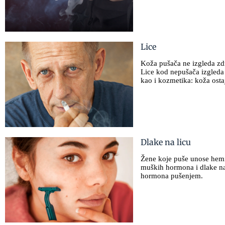
Lice
Koža pušača ne izgleda zdr
Lice kod nepušača izgleda 
kao i kozmetika: koža ostaj
Dlake na licu
Žene koje puše unose hemik
muških hormona i dlake na
hormona pušenjem.