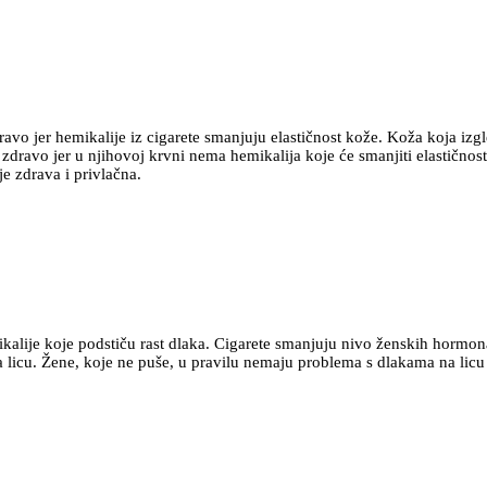
avo jer hemikalije iz cigarete smanjuju elastičnost kože. Koža koja izgl
zdravo jer u njihovoj krvni nema hemikalija koje će smanjiti elastičnos
e zdrava i privlačna.
alije koje podstiču rast dlaka. Cigarete smanjuju nivo ženskih hormon
 licu. Žene, koje ne puše, u pravilu nemaju problema s dlakama na lic