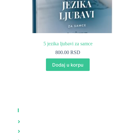
5 jezika ljubavi za samce
800.00
RSD
Dodaj u korpu
KNJIGE
Zdravlje
Brak i porodica