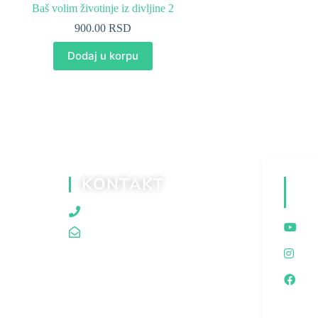
Baš volim životinje iz divljine 2
900.00
RSD
Dodaj u korpu
KONTAKT
D
M
060/80 80 119
traganjazaistinom@gmail.com
I