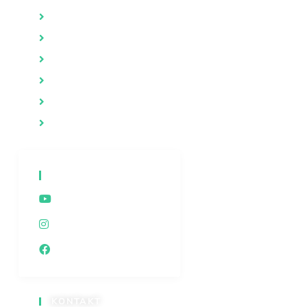
Brak i porodica
Psihologija
Evolucija i stvaranje
Duhovnost
Iza kulisa
Dokumentarne emisije
DRUŠTVENE MREŽE
Youtube
Instagram
Facebook
KONTAKT