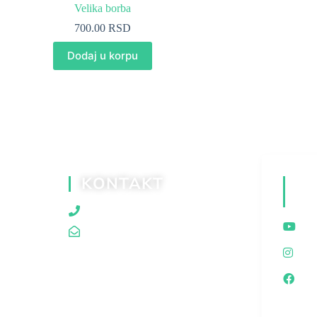
Velika borba
700.00
RSD
Dodaj u korpu
KONTAKT
D
M
060/80 80 119
traganjazaistinom@gmail.com
I