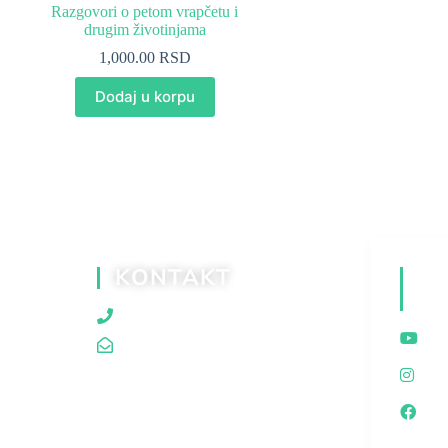
Razgovori o petom vrapčetu i
drugim životinjama
1,000.00
RSD
Dodaj u korpu
KONTAKT
D
M
060/80 80 119
traganjazaistinom@gmail.com
I