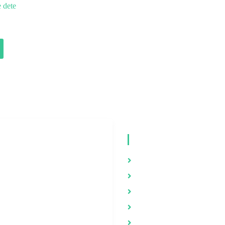
e dete
RUŠTVENE
VIDEO MATERI
REŽE
Zdravlje
Youtube
Brak i porodica
nstagram
Psihologija
Evolucija i stvaranje
Facebook
Duhovnost