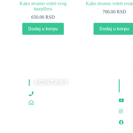
Kako stvarno voleti svog
Kako stvarno voleti svoj
tinejdžera
700.00
RSD
650.00
RSD
Dodaj u korpu
Dodaj u korpu
KONTAKT
D
M
060/80 80 119
traganjazaistinom@gmail.com
I