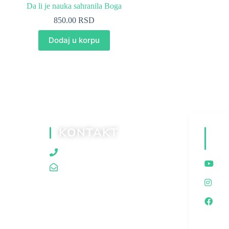
Da li je nauka sahranila Boga
850.00
RSD
Dodaj u korpu
KONTAKT
D
M
060/80 80 119
traganjazaistinom@gmail.com
I