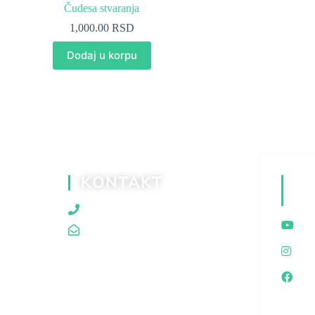
Čudesa stvaranja
1,000.00
RSD
Dodaj u korpu
KONTAKT
D
M
060/80 80 119
traganjazaistinom@gmail.com
I