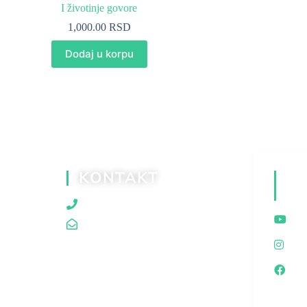
I životinje govore
1,000.00
RSD
Dodaj u korpu
KONTAKT
D
M
060/80 80 119
traganjazaistinom@gmail.com
I