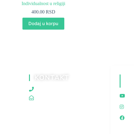
Individualnost u religiji
400.00
RSD
Dodaj u korpu
KONTAKT
D
M
060/80 80 119
traganjazaistinom@gmail.com
I