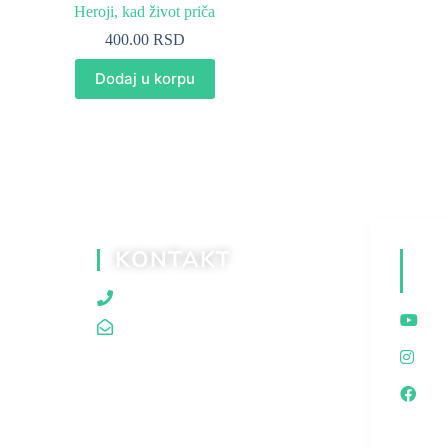
Heroji, kad život priča
400.00
RSD
Dodaj u korpu
KONTAKT
D
M
060/80 80 119
traganjazaistinom@gmail.com
I