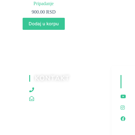
Pripadanje
900.00
RSD
Dodaj u korpu
KONTAKT
D
M
060/80 80 119
traganjazaistinom@gmail.com
I