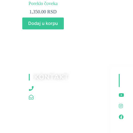
Poreklo čoveka
1,350.00
RSD
Dodaj u korpu
KONTAKT
D
M
060/80 80 119
traganjazaistinom@gmail.com
I