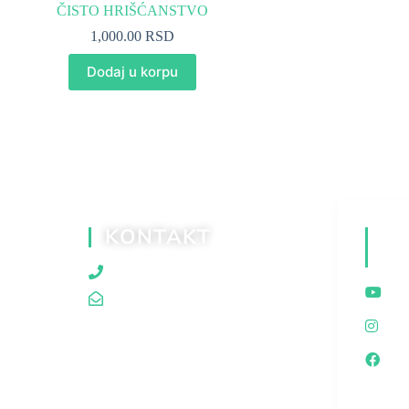
ČISTO HRIŠĆANSTVO
1,000.00
RSD
Dodaj u korpu
KONTAKT
D
M
060/80 80 119
traganjazaistinom@gmail.com
I