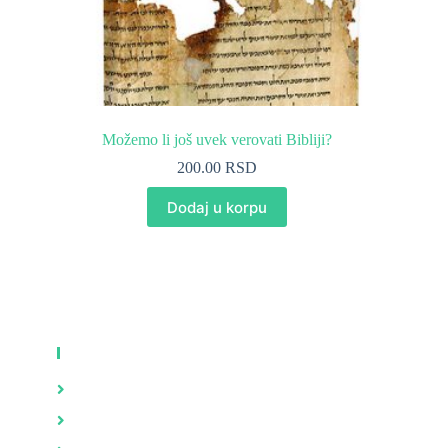
Možemo li još uvek verovati Bibliji?
200.00
RSD
Dodaj u korpu
KNJIGE
Zdravlje
Brak i porodica