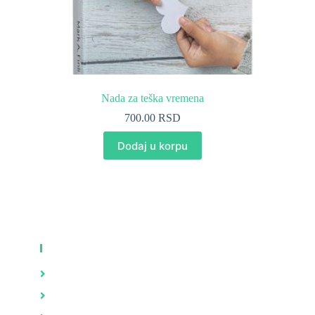
Nada za teška vremena
700.00
RSD
Dodaj u korpu
KNJIGE
Zdravlje
Brak i porodica