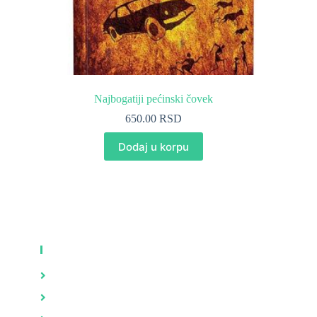
Najbogatiji pećinski čovek
650.00
RSD
Dodaj u korpu
KNJIGE
Zdravlje
Brak i porodica