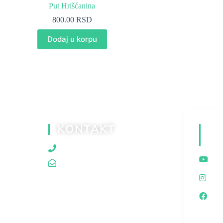
Put Hrišćanina
800.00
RSD
Dodaj u korpu
KONTAKT
D
M
060/80 80 119
traganjazaistinom@gmail.com
I