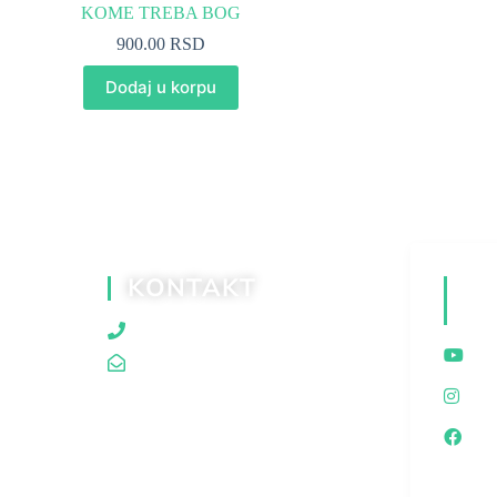
KOME TREBA BOG
900.00
RSD
Dodaj u korpu
KONTAKT
D
M
060/80 80 119
traganjazaistinom@gmail.com
I