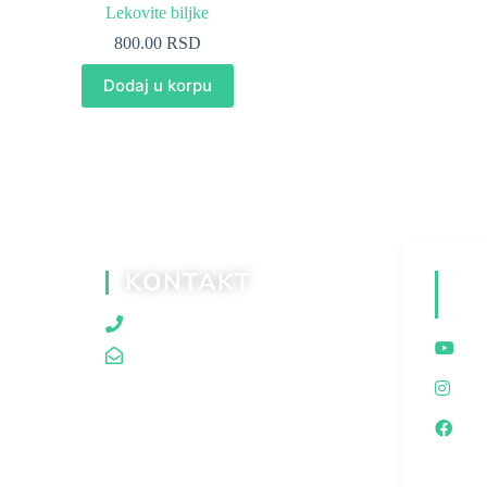
Lekovite biljke
800.00
RSD
Dodaj u korpu
KONTAKT
D
M
060/80 80 119
traganjazaistinom@gmail.com
I