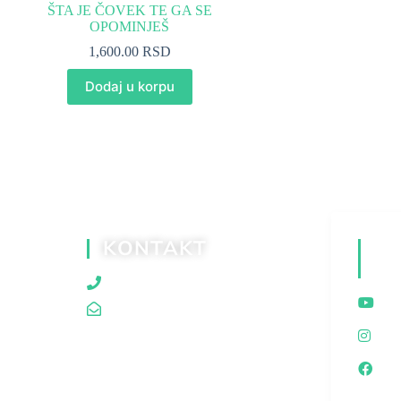
ŠTA JE ČOVEK TE GA SE
OPOMINJEŠ
1,600.00
RSD
Dodaj u korpu
KONTAKT
D
M
060/80 80 119
traganjazaistinom@gmail.com
I