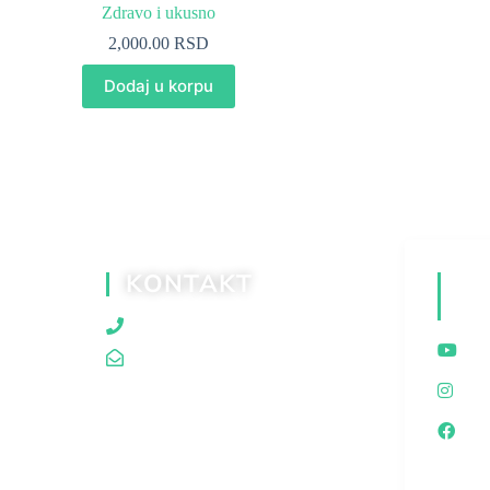
Zdravo i ukusno
2,000.00
RSD
Dodaj u korpu
KONTAKT
D
M
060/80 80 119
traganjazaistinom@gmail.com
I