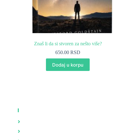
Znaš li da si stvoren za nešto više?
650.00
RSD
Dodaj u korpu
KNJIGE
Zdravlje
Brak i porodica