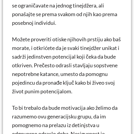
se ograničavate na jednog tinejdžera, ali
ponašajte se prema svakom od njih kao prema
posebnoj individui.
Možete proveriti otiske njihovih prstiju ako baš
morate, i otkrićete da je svaki tinejdžer unikat i
sadrži jedinstven potencijal koji čeka da bude
otkriven. Prečesto odrasli stavljaju sopstvene
nepotrebne katance, umesto da pomognu
pojedincu da pronađe ključ kako bi živeo svoj
život punim potencijalom.
To bi trebalo da bude motivacija ako želimo da
razumemo ovu generacijsku grupu, da im
pomognemo na prelazu iz detinjstva u
odgovorno odraslo doba. Nesigurnost je