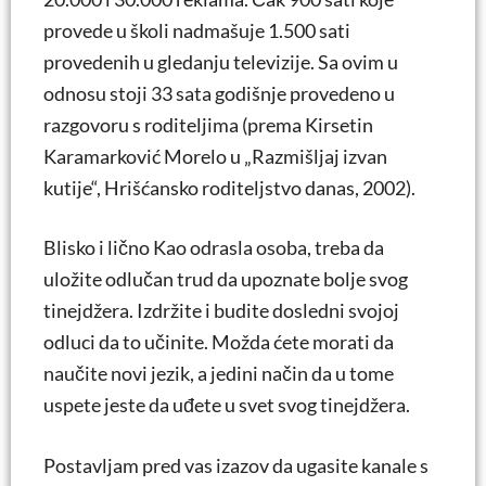
provede u školi nadmašuje 1.500 sati
provedenih u gledanju televizije. Sa ovim u
odnosu stoji 33 sata godišnje provedeno u
razgovoru s roditeljima (prema Kirsetin
Karamarković Morelo u „Razmišljaj izvan
kutije“, Hrišćansko roditeljstvo danas, 2002).
Blisko i lično Kao odrasla osoba, treba da
uložite odlučan trud da upoznate bolje svog
tinejdžera. Izdržite i budite dosledni svojoj
odluci da to učinite. Možda ćete morati da
naučite novi jezik, a jedini način da u tome
uspete jeste da uđete u svet svog tinejdžera.
Postavljam pred vas izazov da ugasite kanale s