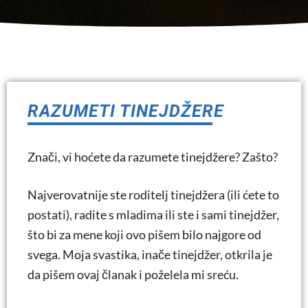
RAZUMETI TINEJDŽERE
Znači, vi hoćete da razumete tinejdžere? Zašto?
Najverovatnije ste roditelj tinejdžera (ili ćete to
postati), radite s mladima ili ste i sami tinejdžer,
što bi za mene koji ovo pišem bilo najgore od
svega. Moja svastika, inače tinejdžer, otkrila je
da pišem ovaj članak i poželela mi sreću.