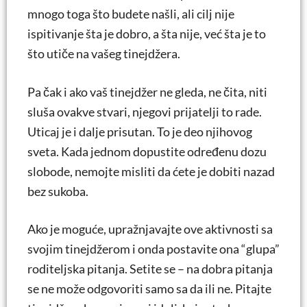
mnogo toga što budete našli, ali cilj nije
ispitivanje šta je dobro, a šta nije, već šta je to
što utiče na vašeg tinejdžera.
Pa čak i ako vaš tinejdžer ne gleda, ne čita, niti
sluša ovakve stvari, njegovi prijatelji to rade.
Uticaj je i dalje prisutan. To je deo njihovog
sveta. Kada jednom dopustite određenu dozu
slobode, nemojte misliti da ćete je dobiti nazad
bez sukoba.
Ako je moguće, upražnjavajte ove aktivnosti sa
svojim tinejdžerom i onda postavite ona “glupa”
roditeljska pitanja. Setite se – na dobra pitanja
se ne može odgovoriti samo sa da ili ne. Pitajte