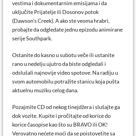
vestima i dokumentarnim emisijama i da
uključite Prijatelje ili Dosonov potok
(Dawson’s Creek). A ako ste veoma hrabri,
probajte da odgledate jednu epizodu animirane
serije Southpark.
Ostanite do kasno u subotu veče ili ustanite
rano u nedelju ujutro da biste odgledali i
odslušali najnovije video spotove. Na radiju u
svom automobilu potražite stanicu koja pušta
aktuelnu muziku celog dana.
Pozajmite CD od nekog tinejdžera i slušajte ga
dok vozite. Kupite i pročitajte od korice do
korice časopise kao što su BRAVO ili OK!
Verovatno nećete moći da se poistovetite sa