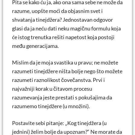
Pita se kako ću ja, ako ona sama sebe ne može da
razume, uopšte moći da objasnim svet i
shvatanja tinejdžera? Jednostavan odgovor
glasi da ja neću dati neku magičnu formulu koja
će istog trenutka rešiti napetost koja postoji
među generacijama.
Mislim da je moja svastika u pravu; ne možete
razumeti tinejdžere ništa bolje nego što možete
razumeti raznolikost čovečanstva. Prvi i
najvažniji korak u čitavom procesu
razumevanja jeste prestati s pokušajima da
razumemo tinejdžere (u množini).
Postavite sebi pitanje: „Kog tinejdžera (u
jednini) želim bolje da upoznam?“ Ne morate da