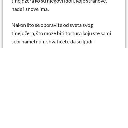
tinejdžera ko su njegovi idoli, koje strahove,
nade i snove ima.
Nakon što se oporavite od sveta svog
tinejdžera, što može biti tortura koju ste sami
sebi nametnuli, shvatićete da su ljudi i
korporacije koje stoje iza mas-medija uradile
svoj domaći zadatak. Oni znaju kako da priđu
tinejdžerskom svetu, zato je sada red na vas da i
vi uradite svoj domaći zadatak.
Ulaganje dovoljne količine vremena Potrebno
je da provedete kvalitetno vreme sa svojom
decom. Ovo je posebno važno tokom njihovih
tinejdžerskih godina. Evo nekoliko stvari koje
treba da zapamtite.