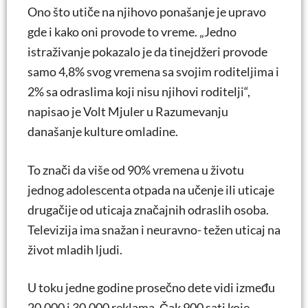
Ono što utiče na njihovo ponašanje je upravo
gde i kako oni provode to vreme. „Jedno
istraživanje pokazalo je da tinejdžeri provode
samo 4,8% svog vremena sa svojim roditeljima i
2% sa odraslima koji nisu njihovi roditelji“,
napisao je Volt Mjuler u Razumevanju
današanje kulture omladine.
To znači da više od 90% vremena u životu
jednog adolescenta otpada na učenje ili uticaje
drugačije od uticaja značajnih odraslih osoba.
Televizija ima snažan i neuravno- težen uticaj na
život mladih ljudi.
U toku jedne godine prosečno dete vidi između
20.000 i 30.000 reklama. Čak 900 sati koje