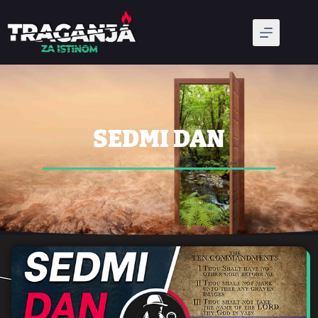
SEDMI DAN