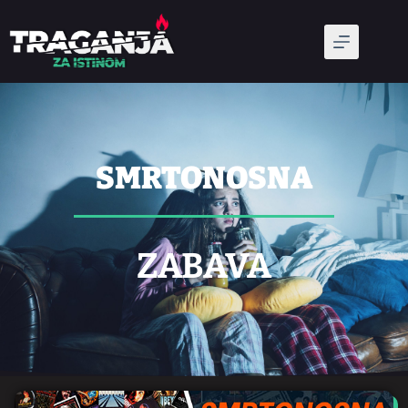
SMRTONOSNA
ZABAVA