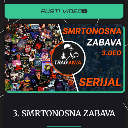
PUSTI VIDEO
3. SMRTONOSNA ZABAVA