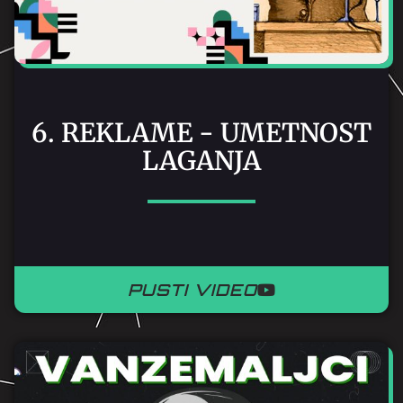
6. REKLAME - UMETNOST
LAGANJA
PUSTI VIDEO