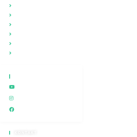
Brak i porodica
Psihologija
Evolucija i stvaranje
Duhovnost
Iza kulisa
Dokumentarne emisije
DRUŠTVENE MREŽE
Youtube
Instagram
Facebook
KONTAKT