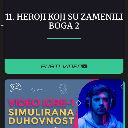
11. HEROJI KOJI SU ZAMENILI
BOGA 2
PUSTI VIDEO