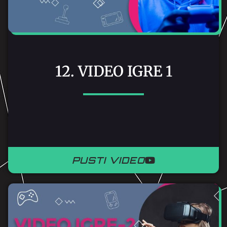
12. VIDEO IGRE 1
PUSTI VIDEO