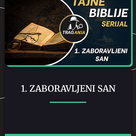
1. ZABORAVLJENI SAN