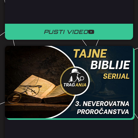
PUSTI VIDEO