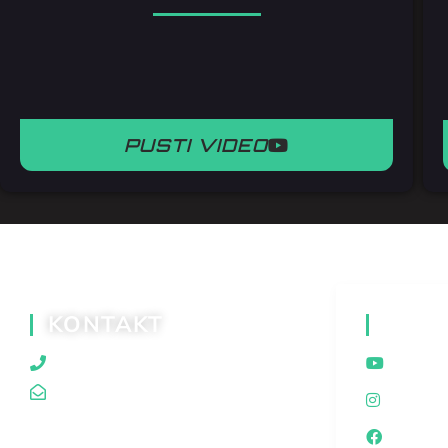
PUSTI VIDEO
KONTAKT
DRUŠ
060/80 80 119
Youtu
traganjazaistinom@gmail.com
Insta
Faceb