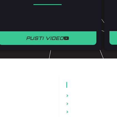
PUSTI VIDEO
TVENE MREŽE
VIDEO MATERI
be
Zdravlje
Brak i porodica
gram
Psihologija
ook