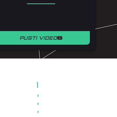
PUSTI VIDEO
JALI
KNJIGE
Zdravlje
Brak i porodica
Psihologija