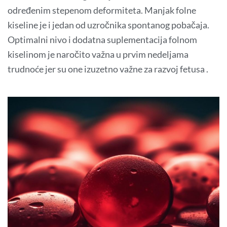
određenim stepenom deformiteta. Manjak folne
kiseline je i jedan od uzročnika spontanog pobačaja.
Optimalni nivo i dodatna suplementacija folnom
kiselinom je naročito važna u prvim nedeljama
trudnoće jer su one izuzetno važne za razvoj fetusa .