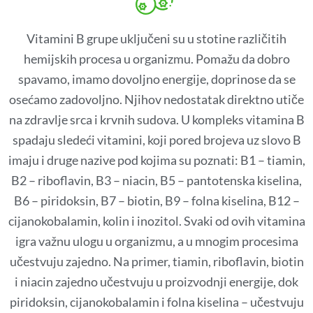
Vitamini B grupe uključeni su u stotine različitih
hemijskih procesa u organizmu. Pomažu da dobro
spavamo, imamo dovoljno energije, doprinose da se
osećamo zadovoljno. Njihov nedostatak direktno utiče
na zdravlje srca i krvnih sudova. U kompleks vitamina B
spadaju sledeći vitamini, koji pored brojeva uz slovo B
imaju i druge nazive pod kojima su poznati: B1 – tiamin,
B2 – riboflavin, B3 – niacin, B5 – pantotenska kiselina,
B6 – piridoksin, B7 – biotin, B9 – folna kiselina, B12 –
cijanokobalamin, kolin i inozitol. Svaki od ovih vitamina
igra važnu ulogu u organizmu, a u mnogim procesima
učestvuju zajedno. Na primer, tiamin, riboflavin, biotin
i niacin zajedno učestvuju u proizvodnji energije, dok
piridoksin, cijanokobalamin i folna kiselina – učestvuju