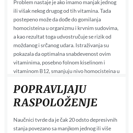
Problem nastaje je ako imamo manjak jednog
ili višak nekog drugog od tih vitamina. Tada
postepeno može da dođe do gomilanja
homocisteina u organizmu i krvnim sudovima,
a kao rezultat toga udvostručuje se rizik od
moždanog i srčanog udara. Istraživanja su
pokazala da optimalna snabdevenost ovim
vitaminima, posebno folnom kiselinom i
vitaminom B12, smanjuju nivo homocisteina u
krvi za 30-60 odsto, što znači da se smanjuje
POPRAVLJAJU
verovatnoća od srčanog i moždanog udara.
RASPOLOŽENJE
Naučnici tvrde da je čak 20 odsto depresivnih
stanja povezano sa manjkom jednog ili više