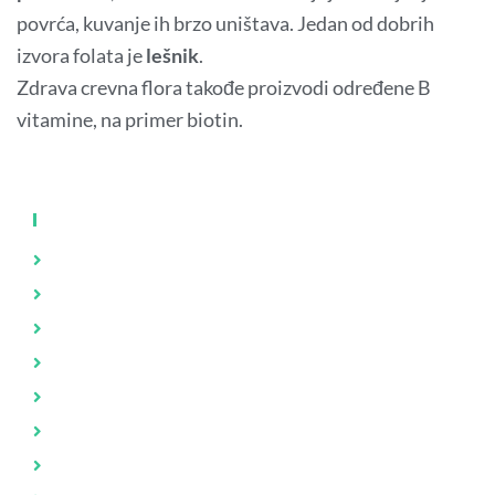
povrća, kuvanje ih brzo uništava. Jedan od dobrih
izvora folata je
lešnik
.
Zdrava crevna flora takođe proizvodi određene B
vitamine, na primer biotin.
KNJIGE
Zdravlje
Brak i porodica
Psihologija
Evolucija i stvaranje
Duhovnost
Iza kulisa
Životne priče