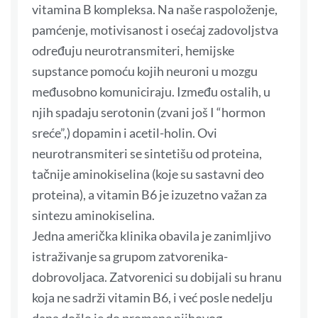
vitamina B kompleksa. Na naše raspoloženje,
pamćenje, motivisanost i osećaj zadovoljstva
određuju neurotransmiteri, hemijske
supstance pomoću kojih neuroni u mozgu
međusobno komuniciraju. Između ostalih, u
njih spadaju serotonin (zvani još I “hormon
sreće”,) dopamin i acetil-holin. Ovi
neurotransmiteri se sintetišu od proteina,
tačnije aminokiselina (koje su sastavni deo
proteina), a vitamin B6 je izuzetno važan za
sintezu aminokiselina.
Jedna američka klinika obavila je zanimljivo
istraživanje sa grupom zatvorenika-
dobrovoljaca. Zatvorenici su dobijali su hranu
koja ne sadrži vitamin B6, i već posle nedelju