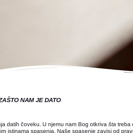
 ZAŠTO NAM JE DATO
enja datih čoveku. U njemu nam Bog otkriva
šta
treba
avnim istinama spasenja. Naše spasenje zavisi od pr