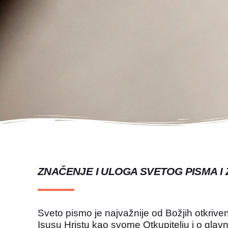
ZNAČENJE I ULOGA SVETOG PISMA I
Sveto pismo je najvažnije od Božjih otkriv
Isusu Hristu kao svome Otkupitelju i o gl