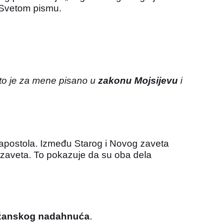
u Svetom pismu.
što je za mene pisano u
zakonu Mojsijevu
i
h apostola. Između Starog i Novog zaveta
ga zaveta. To pokazuje da su oba dela
t Božanskog nadahnuća
.