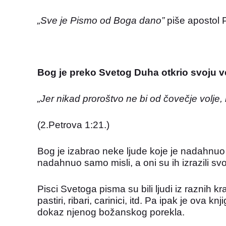
„Sve je Pismo od Boga dano”
piše apostol P
Bog je preko Svetog Duha otkrio svoju ve
„Jer nikad proroštvo ne bi od čovečje volje,
(2.Petrova 1:21.)
Bog je izabrao neke ljude koje je nadahnuo
nadahnuo samo misli, a oni su ih izrazili svo
Pisci Svetoga pisma su bili ljudi iz raznih kr
pastiri, ribari, carinici, itd. Pa ipak je ova
dokaz njenog božanskog porekla.