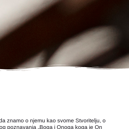
 da znamo o njemu kao svome Stvoritelju, o
avog poznavanja „Boga i Onoga koga je On