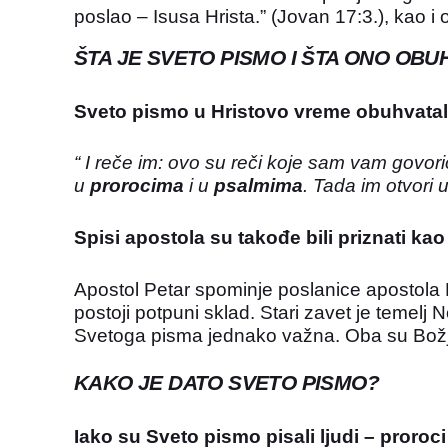
poslao – Isusa Hrista.” (Jovan 17:3.), kao 
ŠTA JE SVETO PISMO I ŠTA ONO OBU
Sveto pismo u Hristovo vreme obuhvatalo 
“ I reče im: ovo su reči koje sam vam govor
u
prorocima
i u
psalmima
. Tada im otvori
Spisi apostola su takođe bili priznati ka
Apostol Petar spominje poslanice apostola P
postoji potpuni sklad. Stari zavet je temelj
Svetoga pisma jednako važna. Oba su Božja 
KAKO JE DATO SVETO PISMO?
Iako su Sveto pismo pisali ljudi – proroc