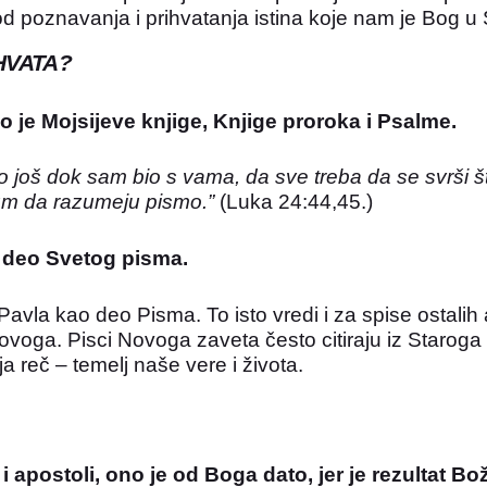
i od poznavanja i prihvatanja istina koje nam je Bog 
HVATA?
je Mojsijeve knjige, Knjige proroka i Psalme.
io još dok sam bio s vama, da sve treba da se svrši 
 um da razumeju pismo.”
(Luka 24:44,45.)
o deo Svetog pisma.
avla kao deo Pisma. To isto vredi i za spise ostali
 Novoga. Pisci Novoga zaveta često citiraju iz Staro
reč – temelj naše vere i života.
i i apostoli, ono je od Boga dato, jer je rezulta