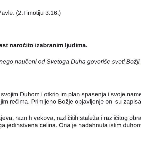
avle. (2.Timotiju 3:16.)
st naročito izabranim ljudima.
 nego naučeni od Svetoga Duha govoriše sveti Božji l
 svojim Duhom i otkrio im plan spasenja i svoje nam
jim rečima. Primljeno Božje objavljenje oni su zapisali 
ajeva, raznih vekova, različitih staleža i različitog ob
 knjiga jedinstvena celina. Ona je nadahnuta istim duhom