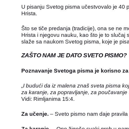
U pisanju Svetog pisma učestvovalo je 40 pi
Hrista.
Što se tiče predanja (tradicije), ona se ne 
Hrista i njegovu nauku, kao što je to sluč
slaže sa naukom Svetog pisma, koje je pisa
ZAŠTO NAM JE DATO SVETO PISMO?
Poznavanje Svetoga pisma je korisno za o
„I budući da iz malena znaš sveta pisma k
za karanje, za popravljanje, za poučavanje 
Vidi: Rimljanima 15:4.
Za učenje.
– Sveto pismo nam daje pravila 
Za karanje.
– Ono žigoše svaki greh u nam