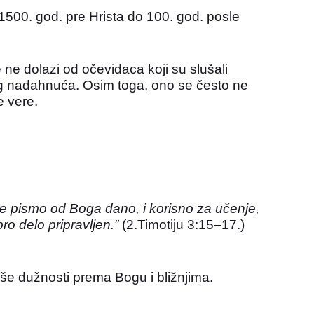
1500. god. pre Hrista do 100. god. posle
 ne dolazi od očevidaca koji su slušali
kog nadahnuća. Osim toga, ono se često ne
e vere.
je pismo od Boga dano, i korisno za učenje,
o delo pripravljen.”
(2.Timotiju 3:15–17.)
še dužnosti prema Bogu i bližnjima.