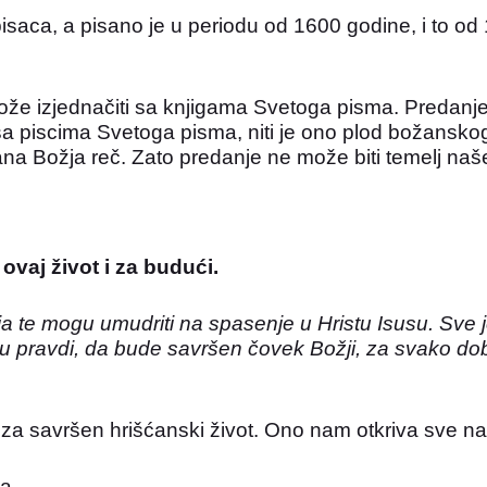
saca, a pisano je u periodu od 1600 godine, i to od 
može izjednačiti sa knjigama Svetoga pisma. Predanje
aj sa piscima Svetoga pisma, niti je ono plod božans
na Božja reč. Zato predanje ne može biti temelj naš
vaj život i za budući.
oja te mogu
umudriti na spasenje u Hristu Isusu. Sve 
u pravdi, da bude savršen čovek Božji, za svako dobr
za savršen hrišćanski život. Ono nam otkriva sve na
a.