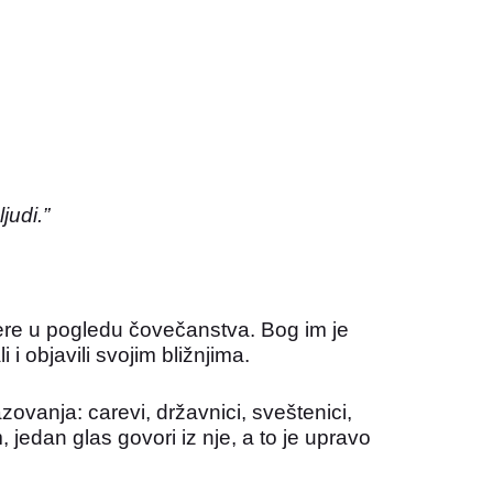
judi.”
ere u pogledu čovečanstva. Bog im je
i objavili svojim bližnjima.
razovanja: carevi, državnici, sveštenici,
, jedan glas govori iz nje, a to je upravo