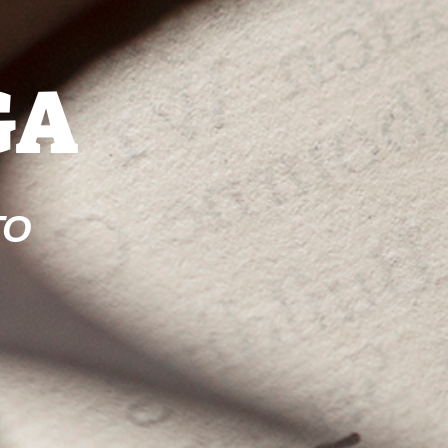
GA
TO