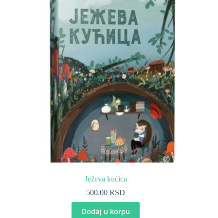
Ježeva kućica
500.00
RSD
Dodaj u korpu