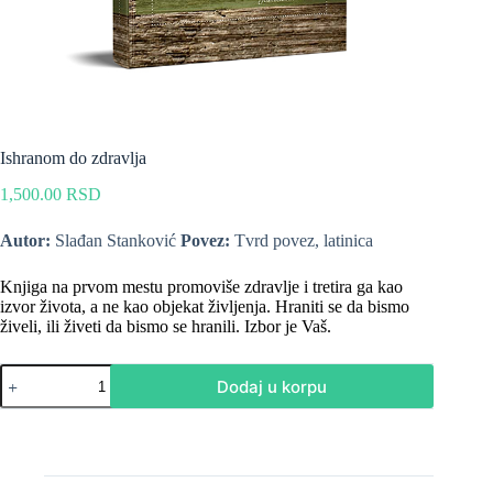
Ishranom do zdravlja
1,500.00
RSD
Autor:
Slađan Stanković
Povez:
Tvrd povez, latinica
Knjiga na prvom mestu promoviše zdravlje i tretira ga kao
izvor života, a ne kao objekat življenja. Hraniti se da bismo
živeli, ili živeti da bismo se hranili. Izbor je Vaš.
Dodaj u korpu