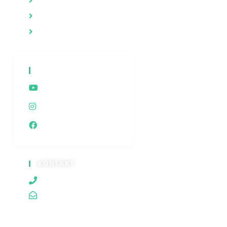
Duhovnost
Iza kulisa
Dokumentarne emisije
DRUŠTVENE MREŽE
Youtube
Instagram
Facebook
KONTAKT
060/80 80 119
traganjazaistinom@gmail.com