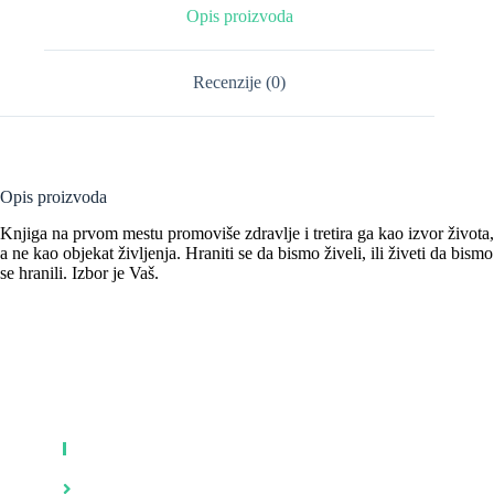
Opis proizvoda
Recenzije (0)
Opis proizvoda
Knjiga na prvom mestu promoviše zdravlje i tretira ga kao izvor života,
a ne kao objekat življenja. Hraniti se da bismo živeli, ili živeti da bismo
se hranili. Izbor je Vaš.
KNJIGE
Zdravlje