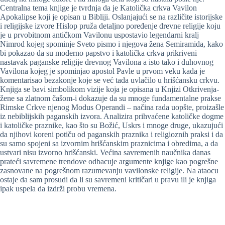
Centralna tema knjige je tvrdnja da je Katolička crkva Vavilon
Apokalipse koji je opisan u Bibliji. Oslanjajući se na različite istorijske
i religijske izvore Hislop pruža detaljno poređenje drevne religije koju
je u prvobitnom antičkom Vavilonu uspostavio legendarni kralj
Nimrod kojeg spominje Sveto pismo i njegova žena Semiramida, kako
bi pokazao da su moderno papstvo i katolička crkva prikriveni
nastavak paganske religije drevnog Vavilona a isto tako i duhovnog
Vavilona kojeg je spominjao apostol Pavle u prvom veku kada je
komentarisao bezakonje koje se već tada uvlačilo u hrišćansku crkvu.
Knjiga se bavi simbolikom vizije koja je opisana u Knjizi Otkrivenja-
žene sa zlatnom čašom-i dokazuje da su mnoge fundamentalne prakse
Rimske Crkve njenog Modus Operandi – načina rada uopšte, proizašle
iz nebiblijskih paganskih izvora. Analizira prihvaćene katoličke dogme
i katoličke praznike, kao što su Božić, Uskrs i mnoge druge, ukazujući
da njihovi koreni potiču od paganskih praznika i religioznih praksi i da
su samo spojeni sa izvornim hrišćanskim praznicima i obredima, a da
ustvari nisu izvorno hrišćanski. Većina savremenih naučnika danas
prateći savremene trendove odbacuje argumente knjige kao pogrešne
zasnovane na pogrešnom razumevanju vavilonske religije. Na ataocu
ostaje da sam prosudi da li su savremeni kritičari u pravu ili je knjiga
ipak uspela da izdrži probu vremena.