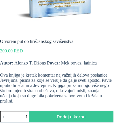
Otvoreni put do hrišćanskog savršenstva
200.00
RSD
Autor:
Alonzo T. Džons
Povez:
Mek povez, latinica
Ova knjiga je kratak komentar najvažnijih delova poslanice
Jevrejima, pisma za koje se veruje da ga je sveti apostol Pavle
uputio hrišćanima Jevrejima. Knjiga pruža mnogo više nego
što broj njenih strana obećava, otkrivajući misli, znanja i
učenja koja su dugo bila pokrivena zaboravom i ležala u
prašini.
Dodaj u korpu