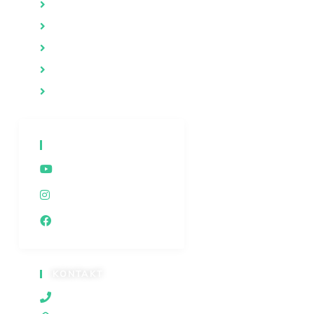
Psihologija
Evolucija i stvaranje
Duhovnost
Iza kulisa
Dokumentarne emisije
DRUŠTVENE MREŽE
Youtube
Instagram
Facebook
KONTAKT
060/80 80 119