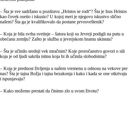
– Šta je sve sadržano u pozdravu „Hristos se rodi“? Šta je Isus Hristos
kao čovek osetio i iskusio? U kojoj meri je njegovo iskustvo slično
našem? Šta ga je kvalifikovalo da postane prvosveštenik?
– Koja je bila svrha svetinje – šatora koji su Jevreji podigli na putu u
obećanu zemlju? Zašto je služba u jevrejskom hramu ukinuta?
– Šta je učinilo srednji vek mračnim? Koje proročanstvo govori o sili
koja je od ljudi sakrila istinu koja bi ih učinila slobodnima?
– Koja je prednost življenja u našem vremenu u odnosu na vekove pre
nas? Šta je tajna Božja i tajna bezakonja i kako i kada se one otkrivaju
i ispunjavaju?
– Kako možemo prestati da činimo zlo u svom životu?