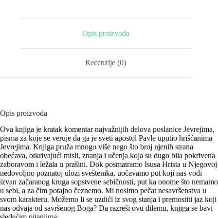
Opis proizvoda
Recenzije (0)
Opis proizvoda
Ova knjiga je kratak komentar najvažnijih delova poslanice Jevrejima,
pisma za koje se veruje da ga je sveti apostol Pavle uputio hrišćanima
Jevrejima. Knjiga pruža mnogo više nego što broj njenih strana
obećava, otkrivajući misli, znanja i učenja koja su dugo bila pokrivena
zaboravom i ležala u prašini. Dok posmatramo Isusa Hrista u Njegovoj
nedovoljno poznatoj ulozi sveštenika, uočavamo put koji nas vodi
izvan začaranog kruga sopstvene sebičnosti, put ka onome što nemamo
u sebi, a za čim potajno čeznemo. Mi nosimo pečat nesavršenstva u
svom karakteru. Možemo li se uzdići iz svog stanja i premostiti jaz koji
nas odvaja od savršenog Boga? Da razreši ovu dilemu, knjiga se bavi
sledećim pitanjima: