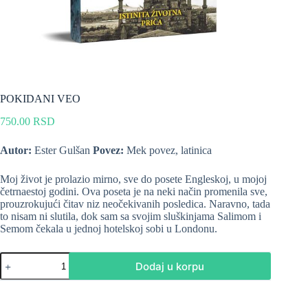
POKIDANI VEO
750.00
RSD
Autor:
Ester Gulšan
Povez:
Mek povez, latinica
Moj život je prolazio mirno, sve do posete Engleskoj, u mojoj
četrnaestoj godini. Ova poseta je na neki način promenila sve,
prouzrokujući čitav niz neočekivanih posledica. Naravno, tada
to nisam ni slutila, dok sam sa svojim sluškinjama Salimom i
Semom čekala u jednoj hotelskoj sobi u Londonu.
Dodaj u korpu