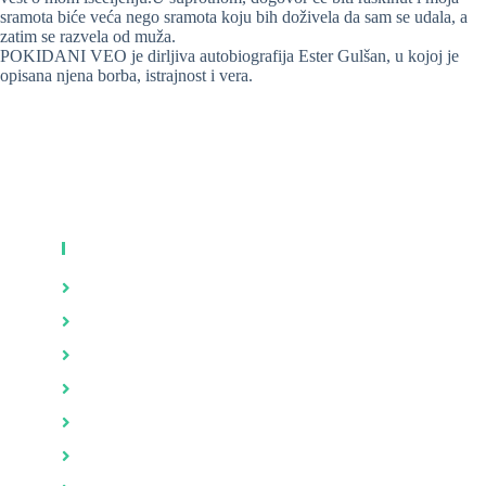
sramota biće veća nego sramota koju bih doživela da sam se udala, a
zatim se razvela od muža.
POKIDANI VEO je dirljiva autobiografija Ester Gulšan, u kojoj je
opisana njena borba, istrajnost i vera.
KNJIGE
Zdravlje
Brak i porodica
Psihologija
Evolucija i stvaranje
Duhovnost
Iza kulisa